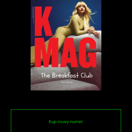
Niestety, polscy konsumenci muszą jeszcze uzbroić
się w cierpliwość. Aktualnie z Jetsona mogą
korzystać jedynie mieszkańcy Stanów Zjednoczonych
- to właśnie tam obowiązujące przepisy pozwalają
na użytkowanie tego typu pojazdów bez
konieczności posiadania licencji pilota. To
ograniczenie sprawia, że na razie tylko część świata
może cieszyć się nowym środkiem transportu.
Skok w przyszłość czy ryzykowna przygoda?
Producent zapewnia, że sterowanie Jetsonem One
jest wyjątkowo intuicyjne, a większość osób nauczy
się obsługi pojazdu w zaledwie 5 minut. Mimo to,
Kup nowy numer
pozostają wątpliwości co do bezpieczeństwa -