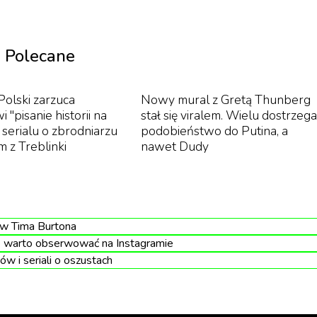
i Behemotha w naszym kraju odbywają się protesty
a
bluźnierczą
.
Polecane
Polski zarzuca
Nowy mural z Gretą Thunberg
i "pisanie historii na
stał się viralem. Wielu dostrzega
serialu o zbrodniarzu
podobieństwo do Putina, a
 z Treblinki
nawet Dudy
ów Tima Burtona
e warto obserwować na Instagramie
ów i seriali o oszustach