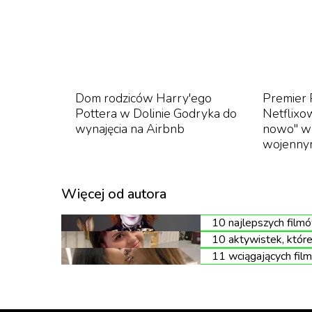
odwiedził Europę i Amerykę.
Pomimo licznych sukcesów, przed koncertam
katolików, uważających twórczość zespołu z
Posłuchajcie "The Satanist":
Dom rodziców Harry'ego
Premier 
Pottera w Dolinie Godryka do
Netflixow
wynajęcia na Airbnb
nowo" w 
wojennym
Więcej od autora
10 najlepszych film
10 aktywistek, któr
11 wciągających film