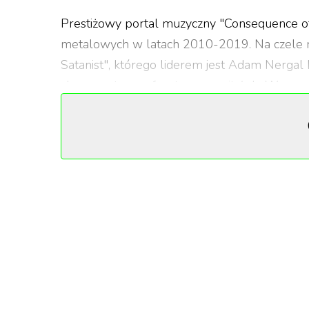
Prestiżowy portal muzyczny "Consequence of
metalowych w latach 2010-2019. Na czele r
Satanist", którego liderem jest Adam Nergal 
charyzmatyczny frontman zawitał do Warsza
wydaniu płyty "I Loved You at Your Darkest".
Polski zespół pokonał w ten sposób m.in. Brin
Mansona czy Megadeth. Płyta "The Satanist" 
wyleczyć białaczkę. Dziennikarz "Consequenc
wygrowlowany przez Darskiego oraz postawił 
którym śpiewa), ale również swojego powrot
Wydane w 2014 roku "The Satanist" zostało b
na amerykańskiej liście Billboard 200. Alb
Pro Nobis Lucifer" i "Messe Noire" oraz kom