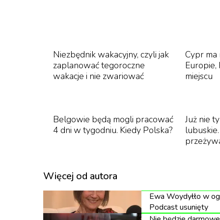
WARS z duszą
W wagonie barowym typu 113A pojawi się 
Niezbędnik wakacyjny, czyli jak
Cypr ma 
Tradycyjne dania kuchni polskiej i napoje p
zaplanować tegoroczne
Europie,
wyprawy. Dla kogoś, kto pamięta, jak w wag
wakacje i nie zwariować
miejscu
ryżem i schabowego to propozycja nie do odrzu
kulinarnej polskich torów.
Belgowie będą mogli pracować
Już nie 
4 dni w tygodniu. Kiedy Polska?
lubuskie
Ponad 40 kursów przez całą Pols
przeżyw
Składy „Nieśpiesznego” będą kursować w we
odwiedzenia wszystkich województw. W rozkł
Więcej od autora
takimi jak „Sawa”, „Góral”, „Krzyżak” czy „Kra
Ewa Woydyłło w ogni
do systemu nazewnictwa pociągów, który był 
Podcast usunięty
pierwszych lat po transformacji.
Nie będzie darmowej