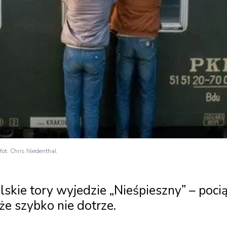
fot. Chris Niedenthal
skie tory wyjedzie „Nieśpieszny” – pocią
 że szybko nie dotrze.