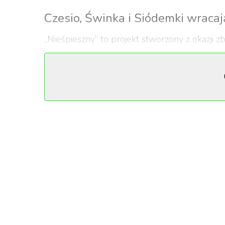
Czesio, Świnka i Siódemki wracaj
„Nieśpieszny” to projekt stworzony z okazji zb
sentymentalną podróżą do lat osiemdziesiąt
klasycznymi wagonami z oryginalnym wyposa
Dla kogokolwiek, kto śledzi polskie środowisk
pojawi się unikatowa lokomotywa elektrycz
201, EP07-544), lokomotywy serii EP08 „Świ
historią, które przez dekady definiowały obraz
prace renowacyjne odbywały się m.in. w zakł
Wagony są równie konkretne. Na trasę wyjadą
111Ag, 111As, 110Ac i 609A – oferujące okoł
przeprowadziła spółka PKP Intercity Remtra
zachowanie historycznego charakteru, nie jeg