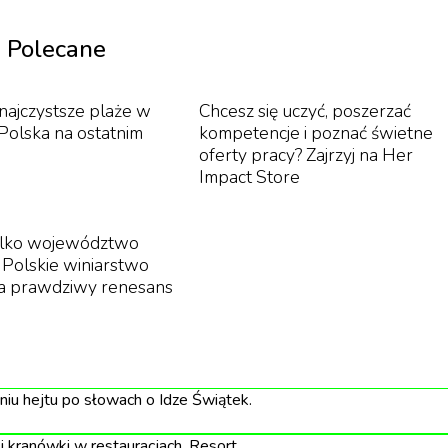
Polecane
WARS z menu inspirowanym dawnymi podróżami.
najczystsze plaże w
Chcesz się uczyć, poszerzać
rzywołujące smak minionych dekad mają dopełnić atmosfer
 Polska na ostatnim
kompetencje i poznać świetne
onie restauracyjnym zamawiało się zupę pomidorową z
oferty pracy? Zajrzyj na Her
Impact Store
cenia. Dla kogoś, kto tego nie pamięta – lekcja historii
tylko województwo
. Polskie winiarstwo
kę
a prawdziwy renesans
ekendy, za każdym razem w innym kierunku, z planem
adzie jazdy pojawi się ponad 40 połączeń pod nazwami
snal”. Te nazwy to nie marketing, a bezpośrednie nawiązan
u hejtu po słowach o Idze Świątek.
standardem na polskiej kolei przez całe dekady PRL-u i
 kranówki w restauracjach. Resort