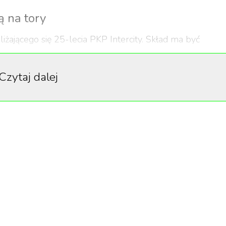
ą na tory
liżającego się 25-lecia PKP Intercity. Skład ma być
ych – z lokomotywami w historycznych barwach i
żeniem tamtej epoki.
Czytaj dalej
o kolejowe, lista trakcji robi wrażenie. Na czele pociągu
na EP05-23 „Czesio”, kultowe „Siódemki” (EU07-005, EP
nka” oraz EP09 „Epoka”. To nie rekwizyty – to maszyny 
 polskiej kolei. EP05-23 pochodzi z lat sześćdziesiątych,
adach PKP Intercity Remtrak.
 klasyczne, oliwkowe wagony 1. i 2. klasy – typy 112Ag
o 200 miejsc siedzących w każdym kursie. Rewitalizację
k w zakładach w Idzikowicach i Warszawie. Celem było
o podrobienie.