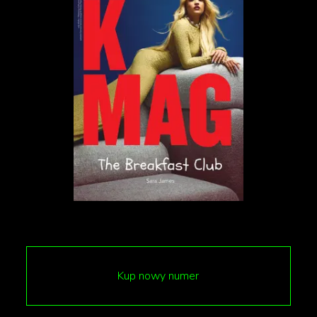
Jak przyznał, do udziału w konkursie namówiła go
żona, Jenny Gania, a inicjatywa miała zaskakująco
rodzinny charakter.
– Zaczęło się, gdy w telewizji zadebiutowała „Gra o
tron” – wtedy po raz pierwszy to zobaczyliśmy –
powiedziała Jenny. Potem dzieciaki zaczęły to
zauważać, więc kiedy zobaczyliśmy ten konkurs,
powiedziałam:
Kup nowy numer
„Dziś jest Dzień Ojca. Musisz iść. To będzie twój
prezent z tej okazji”.