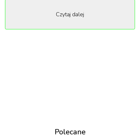
politycznej i popkulturowej. Tego dnia to on sam
Czytaj dalej
znalazł się w świetle reflektorów.
Polecane