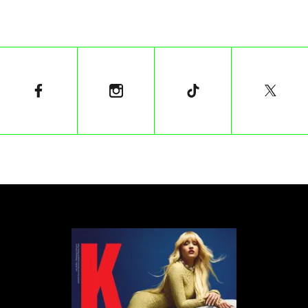
Paszporty Polityki 2023, nominacje
Film: Nina Lewandowska i Kamila Tarabura, Paweł
Maślona, DK Welchman
Teatr: Mateusz Pakuła, Katarzyna Szyngiera, Łukasz
Twarkowski
Książka: Grzegorz Bogdał, Agnieszka Pajączkowska,
Jacek Świdziński
Sztuki wizualne: Veronika Hapchenko, Marta
Nadolle, Patryk Różycki
Muzyka poważna: Duo Karolina Mikołajczyk & Iwo
Jedynecki, Yaroslav Shemet, Aleksandra Słyż