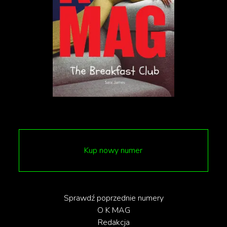
Muzyka popularna: Furia, Łona, Hania Rani
Kultura cyfrowa: Paweł Koźmiński, Robert Latoś
(Well of Art), Starward Industries
Zmiany w Paszportach
Tygodnik Polityka zmienił nazwę kategorii literatura
na książka, natomiast w kategorii film,
niejednokrotnie mogliśmy zobaczyć typy serialowe,
tym razem w nominacjach pojawiła się produkcja
Netflixa „Absolutni debiutanci”.
Kup nowy numer
Nagrody zostaną wręczone 16 stycznia 2024 roku
w Warszawie. Gala transmitowana będzie na
Sprawdź poprzednie numery
serwisach społecznościowych tygodnika oraz na
O K MAG
antenie TVN.
Redakcja