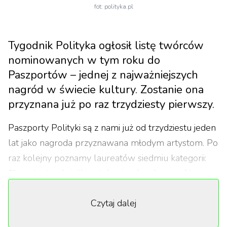
fot: polityka.pl
Tygodnik Polityka ogłosił listę twórców
nominowanych w tym roku do
Paszportów – jednej z najważniejszych
nagród w świecie kultury. Zostanie ona
przyznana już po raz trzydziesty pierwszy.
Paszporty Polityki są z nami już od trzydziestu jeden
lat jako nagroda przyznawana młodym artystom. Po
raz kolejny poznamy laureatów siedmiu kategorii:
filmu, teatru, książki, sztuk wizualnych, muzyki
poważnej, muzyki popularnej oraz kultury cyfrowej.
Czytaj dalej
Ponadto zostanie wręczona również nagroda
specjalna Kreatora Kultury.