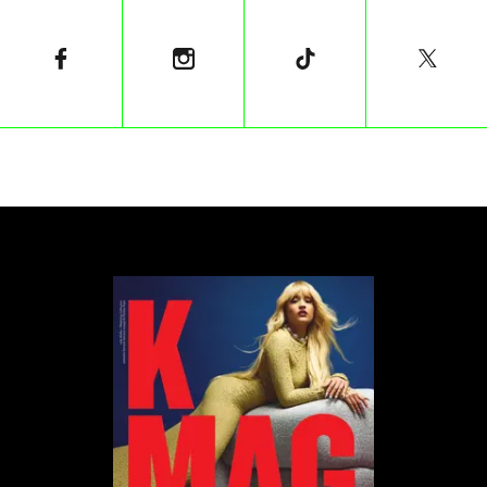
formułowanie przez szkolnego psychologa
zaleceń, aby stosować się do żądań
używania zaimków i imienia niezgodnych z
płcią ucznia – bez pogłębionej analizy i
wielokierunkowych badań – może budzić
uzasadnione wątpliwości, zarówno w
świetle etyki wykonywania zawodu, jak i
prawidłowości samego procesu
diagnostycznego
”
wyjaśnia Puzio.
W Polsce prawa osób LGBT są wciąż w fazie
rozwoju. Mimo że w ostatnich latach nastąpił
pewien postęp w zakresie akceptacji społecznej,
wciąż istnieje wiele barier prawnych i społecznych,