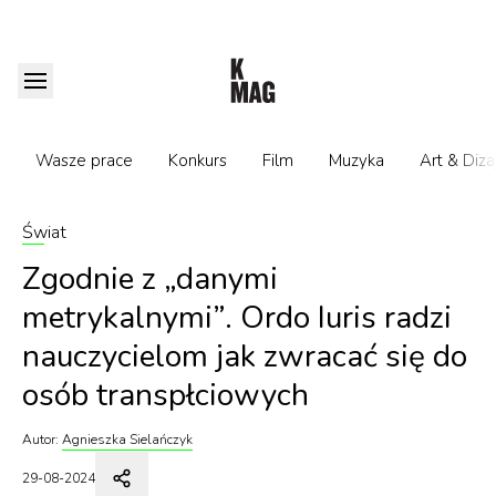
Wasze prace
Konkurs
Film
Muzyka
Art & Diza
Świat
Zgodnie z „danymi
metrykalnymi”. Ordo Iuris radzi
nauczycielom jak zwracać się do
osób transpłciowych
Autor:
Agnieszka Sielańczyk
29-08-2024