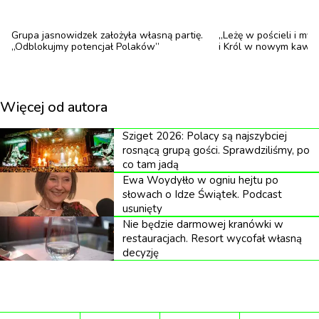
nauczycielom narzędzi do obrony ich stanowisk w
obliczu rosnącej presji na stosowanie języka
Grupa jasnowidzek założyła własną partię.
„Leżę w pościeli i myś
„Odblokujmy potencjał Polaków”
i Król w nowym kawa
neutralnego płciowo.
Na ponad 60 stronach poradnika, jego autor –
Więcej od autora
Marek Puzio – wymienia aspekty prawne, moralne i
etyczne, na podstawie których nauczyciele mają
Sziget 2026: Polacy są najszybciej
prawo bronić się przed używaniem zaimków
rosnącą grupą gości. Sprawdziliśmy, po
co tam jadą
niebinarnych oraz odmawiać zwracania się do osób
Ewa Woydyłło w ogniu hejtu po
transpłciowych inaczej, niż wskazują ich dane
słowach o Idze Świątek. Podcast
usunięty
metrykalne.
Nie będzie darmowej kranówki w
restauracjach. Resort wycofał własną
decyzję
„
Wystawianie zaświadczeń stwierdzających
wystąpienie transseksualizmu, jak również