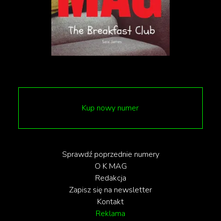
które ograniczają ich prawa. Wprowadzenie
poradnika, który może być interpretowany jako
forma legalizacji dyskryminacji, jest krokiem wstecz
w walce o równość i akceptację.
źródło: Wysokie Obcasy
Kup nowy numer
Sprawdź poprzednie numery
O K MAG
Redakcja
Zapisz się na newsletter
Kontakt
Reklama