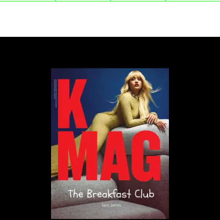
Dla przykładu – osoba, która dopuściła się
przestępstw z użyciem przemocy, mogłaby być
zmuszona do oglądania swojego czynu z
perspektywy ofiary. Z kolei przestępstwa związane
z narkotykami mogłyby być karane fałszywymi
wspomnieniami „symulującymi zmagania z