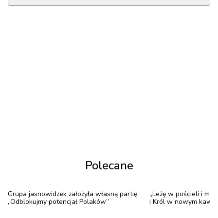
lśniącej placówce naukowej. Więźniowie mają tam
nosić specjalne zestawy słuchawkowe – nazwane
urządzeniem Cognify – które podają strumień treści
generowanych przez sztuczną inteligencję. Cel?
„Stworzyć i zaimplantować sztuczne
wspomnienia bezpośrednio do mózgu więźnia”.
Polecane
Grupa jasnowidzek założyła własną partię.
„Leżę w pościeli i myś
„Odblokujmy potencjał Polaków”
i Król w nowym kawa