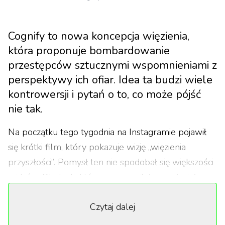
Cognify to nowa koncepcja więzienia,
która proponuje bombardowanie
przestępców sztucznymi wspomnieniami z
perspektywy ich ofiar. Idea ta budzi wiele
kontrowersji i pytań o to, co może pójść
nie tak.
Na początku tego tygodnia na Instagramie pojawił
się krótki film, który pokazuje wizję „więzienia
przyszłości”. Pomysł ten nie spodobał się większości
widzów. Dla tych, którzy przegapili ten materiał:
cyfrowo zrenderowana „dystopia” zakłada
Czytaj dalej
umieszczanie przestępców w kapsułach
przypominających te z „Matrixa”, zlokalizowanych w