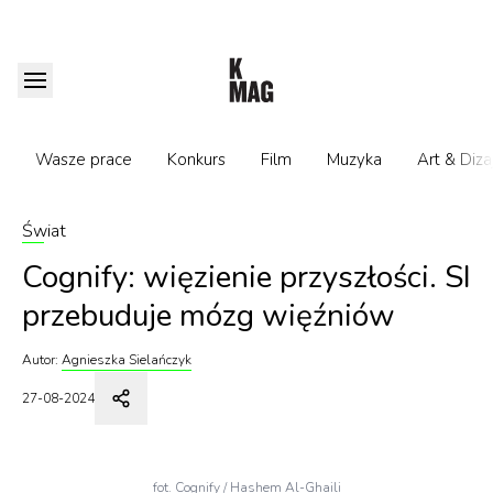
Wasze prace
Konkurs
Film
Muzyka
Art & Diza
Świat
Cognify: więzienie przyszłości. SI
przebuduje mózg więźniów
Autor:
Agnieszka Sielańczyk
27-08-2024
fot. Cognify / Hashem Al-Ghaili