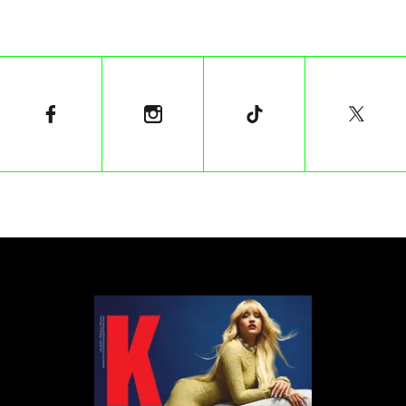
stomatolog Beata Golan oraz Łukasz Bogusławski,
prowadzący spotkania.
Rozmowa uświadomiła zebranym, że uśmiech to
coś więcej niż wyraz twarzy – to symbol pewności
siebie i zdrowia, a Oral-B chce wspierać każdego w
dbaniu o ten cenny gest.