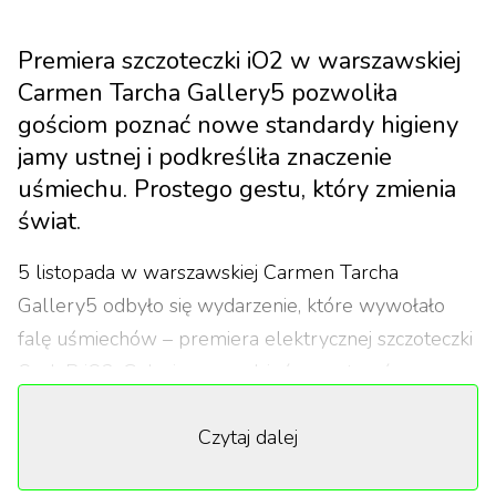
Premiera szczoteczki iO2 w warszawskiej
Carmen Tarcha Gallery5 pozwoliła
gościom poznać nowe standardy higieny
jamy ustnej i podkreśliła znaczenie
uśmiechu. Prostego gestu, który zmienia
świat.
5 listopada w warszawskiej Carmen Tarcha
Gallery5 odbyło się wydarzenie, które wywołało
falę uśmiechów – premiera elektrycznej szczoteczki
Oral-B iO2. Galeria, na co dzień przestrzeń
artystyczna, na jeden dzień zamieniła się w miejsce,
Czytaj dalej
gdzie każdy szczegół wiązał się z troską o zdrowy
uśmiech. Goście mieli szansę zobaczyć, jak marka