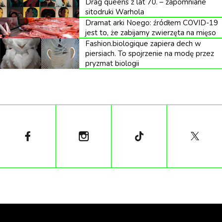
Drag queens z lat 70. – zapomniane
habitatów na świecie. I podczas, gdy
morze coraz
sitodruki Warhola
odważniej zawłaszcza wybrzeża Azji
, w Australii
Dramat arki Noego: źródłem COVID-19
nadal pali się ponad 6 miliona hektarów ziemi.
jest to, że zabijamy zwierzęta na mięso
Fashion.biologique zapiera dech w
Czy pożary lasów znaczą, że nagle nie będzie czym
piersiach. To spojrzenie na modę przez
pryzmat biologii
oddychać na całym świecie? Nie. To znaczy, że
tempo globalnego ocieplenia teraz jeszcze bardziej
przyśpieszy.
Zgliszcza kontynentu
W Australii trwa pogrom ogniowy. Rząd potwierdził
już śmierć 20 osób. Doszczętnie spaliło się ponad
1,4 tys. domów. Lasy eukaliptusowe ucierpią, ale nie
tak bardzo jak zamieszkująca je endemiczna fauna –
w końcu geograficzna izolacja Australii