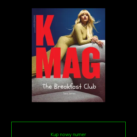
uniemożliwiła migrację prawie 90 proc. gatunków
zwierząt. Ile z nich bezpowrotnie strawił ogień?
Jeszcze nie wiadomo, ale naukowcy nie ukrywają, że
prawdopodobnie sporo. Te osobniki, które nie
spłonęły – nawet zakładając, że ogień w końcu uda
się ugasić – umrą z głodu, bo na spalonej ziemi nie
ma co jeść.
Mieszkańcy, strażacy i wolontariusze na własną rękę
zbierają oczadziałe koale, wombaty i kagury.
Zdezorientowane, przestraszone i poparzone dzikie
zwierzęta zalewają kliniki weterynaryjne i ośrodki
pierwszej pomocy.
Prowadzone są zbiórki pieniędzy
–
bo choć pieniądze nie zastąpią deszczu, pomogą
ulżyć mieszkańcom antypodów.
Kup nowy numer