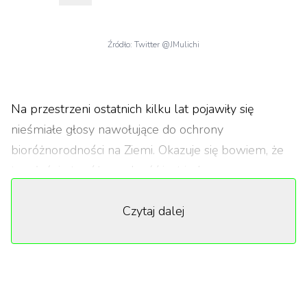
Źródło: Twitter @JMulichi
Na przestrzeni ostatnich kilku lat pojawiły się
nieśmiałe głosy nawołujące do ochrony
bioróżnorodności na Ziemi. Okazuje się bowiem, że
to właśnie ta różnorodność jest jedynym
gwarantem życia na naszej planecie. Co więcej,
Czytaj dalej
istniejemy tylko dzięki delikatnym równowagom
chemicznym – a utrzymanie ich życiodajnych
proporcji zależy od obecności wszystkich
elementów każdego ziemskiego ekosystemu. Na
tym polega koło życia.