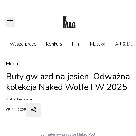
Wasze prace
Konkurs
Film
Muzyka
Art & Diza
Moda
Buty gwiazd na jesień. Odważna
kolekcja Naked Wolfe FW 2025
Autor:
Redakcja
05-11-2025
fot. materiały prasowe Naked Wolf