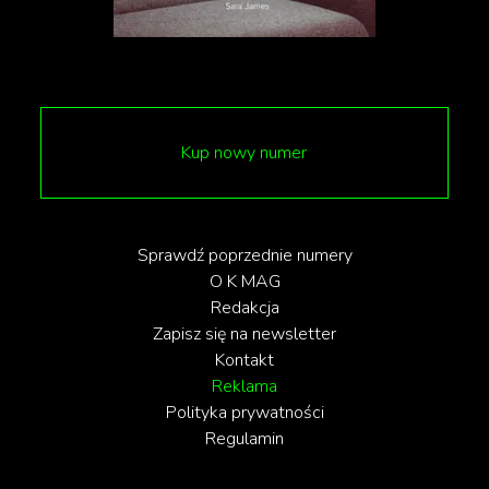
względu na wykonanie i bardzo ciepłe (z
syntetycznym futerkiem w środku, zamsz na
zewnątrz). Model na zimy w mieście, ale i na
weekendowe wypady. Fason również dostępny w
brązie, ciemnej oliwce, beżu i czerni.
Kup nowy numer
Sprawdź poprzednie numery
O K MAG
Redakcja
Zapisz się na newsletter
Kontakt
Reklama
Polityka prywatności
Regulamin