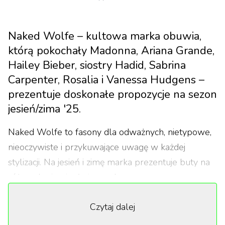
Naked Wolfe – kultowa marka obuwia,
którą pokochały Madonna, Ariana Grande,
Hailey Bieber, siostry Hadid, Sabrina
Carpenter, Rosalia i Vanessa Hudgens –
prezentuje doskonałe propozycje na sezon
jesień/zima '25.
Naked Wolfe to fasony dla odważnych, nietypowe,
nieoczywiste i przykuwające uwagę w każdej
stylizacji. Na jesień i zimę marka prezentuje buty na
różne okazje: ciepłe i casualowe zamszowe
Blizzardy i Bambi oraz masywne skórzane botki
Czytaj dalej
Disturb czy eleganckie kozaki Stated. Każda fanka
mody, która wyznaje zasadę „go big or go home”