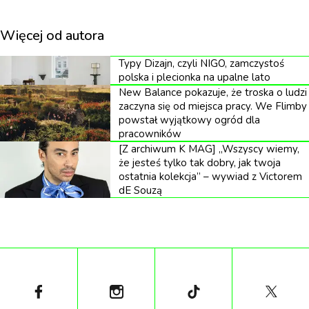
bez pięty z zamszową cholewką i podszewką z
Więcej od autora
syntetycznego futra. Są ciepłe oraz idealne na zimę,
jesień. Mają lekką platformę (6 cm) oraz piankową
Typy Dizajn, czyli NIGO, zamczystoś
podeszwę zapewniającą uczucie większej miękkości,
polska i plecionka na upalne lato
New Balance pokazuje, że troska o ludzi
a także dodatkową amortyzację. Buty dostępne są w
zaczyna się od miejsca pracy. We Flimby
całej gamie kolorystycznej: ciemna czekolada, jasny
powstał wyjątkowy ogród dla
pracowników
brąz, beż, czerń oraz panterka – pasują do
[Z archiwum K MAG] „Wszyscy wiemy,
legginsów, szerokich spodni, ciepłych skarpet.
że jesteś tylko tak dobry, jak twoja
ostatnia kolekcja” – wywiad z Victorem
dE Souzą