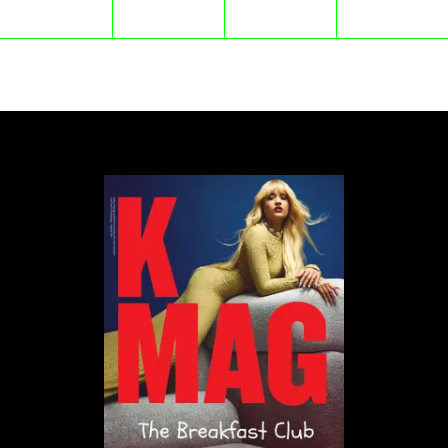
Z kolei Bambi to bardziej zabudowana alternatywa
– botki, śniegowce z wełną. Masywne, ale lekkie ze