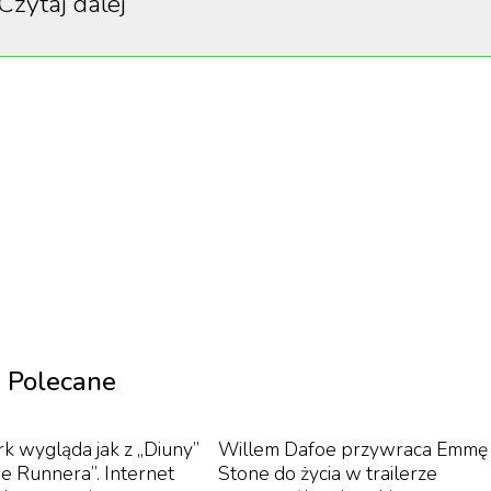
Czytaj dalej
w luksusowych torebek. W kontekście historii MSCHF
ie powinno. Nie od dzisiaj wiadomo, że tworzy on
zy sposób komentować absurdy kultury konsumpcyjnej.
is Vuitton o pozwolenie na wykorzystanie ich loga. Jak s
zwolenie. Proces produkcji omawiany był miesiącami, aż
echnikę polimeryzacji dwufotonowej, która jest rodzajem
e wymiary, wiele z nich zaginęło. Przetrwała jednak, na
ędzie można ją nabyć w Just Phriens, na aukcji tworzonej
. Teraz pozostaje pytanie, ile nabywca będzie skłonny
Polecane
k wygląda jak z „Diuny”
Willem Dafoe przywraca Emmę
de Runnera”. Internet
Stone do życia w trailerze