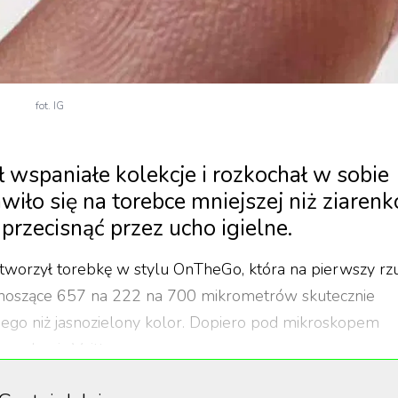
fot. IG
ł wspaniałe kolekcje i rozkochał w sobie
awiło się na torebce mniejszej niż ziarenk
ą przecisnąć przez ucho igielne.
tworzył torebkę w stylu OnTheGo, która na pierwszy rz
wynoszące 657 na 222 na 700 mikrometrów skutecznie
nego niż jasnozielony kolor. Dopiero pod mikroskopem
ram Louis Vuitton.
Kevina Weisnera, dyrektora kolektywu, w stosunku do