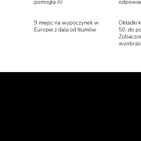
pomogła AI
odpowia
9 miejsc na wypoczynek w
Okładki 
Europie z dala od tłumów
50. do p
Zobaczcie
wyobraż