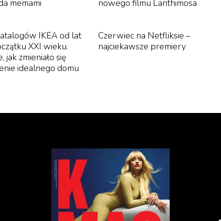
da memami
nowego filmu Lanthimosa
katalogów IKEA od lat
Czerwiec na Netfliksie –
oczątku XXI wieku.
najciekawsze premiery
, jak zmieniało się
enie idealnego domu