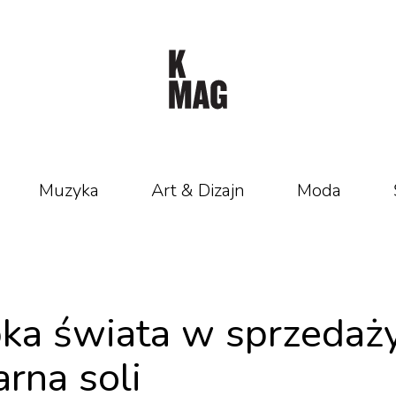
Muzyka
Art & Dizajn
Moda
bka świata w sprzedaż
arna soli