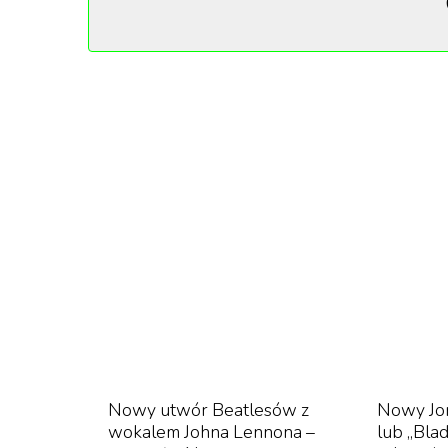
niepraktycznie zmniejszających się rozmiaró
stworzenie mikroskopijnej torebki szokować n
kontrowersyjne projekty, aby w prześmiewc
Kevin Weiser przyznał, że nigdy nie pytał Lou
twierdzi, woli pytać o przebaczenie niż o po
stworzono torebkę z… żywicy, wykorzystując t
druku 3D.
Przy odbiorze torebek, przez ich mikroskopijn
szczęście, jedna z nich i już w tym miesiącu b
przez Sarah Andelman i dom aukcyjny Joopiter
zapłacić za minimalizm satyryczny.
tekst: Daniela Kaczmarczyk
Nowy utwór Beatlesów z
Nowy Jor
wokalem Johna Lennona –
lub „Bla