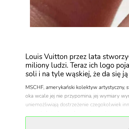
Louis Vuitton przez lata stworzy
miliony ludzi. Teraz ich logo poj
soli i na tyle wąskiej, że da się j
MSCHF, amerykański kolektyw artystyczny, s
oka wcale jej nie przypomina, jej wymiary 
uniemożliwiają dostrzeżenie czegokolwiek in
zauważyć się da przeźroczyste rączki i monog
Projekt ten jest sarkastycznym kometarzem 