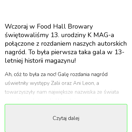
Wczoraj w Food Hall Browary
świętowaliśmy 13. urodziny K MAG-a
połączone z rozdaniem naszych autorskich
nagród. To była pierwsza taka gala w 13-
letniej historii magazynu!
Ah, cóż to była za noc! Galę rozdania nagród
uświetniły występy Zalii oraz Ani Leon, a
towarzyszyły nam największe nazwiska ze świata
muzyki, mody i sztuki. W trakcie naszej hucznej
imprezy wyróżniliśmy tych, którzy nie powinni dłużej
Czytaj dalej
stać w cieniu i przyznaliśmy 5 Moskitów w
kategoriach fotografia, film, muzyka i art. Wyboru