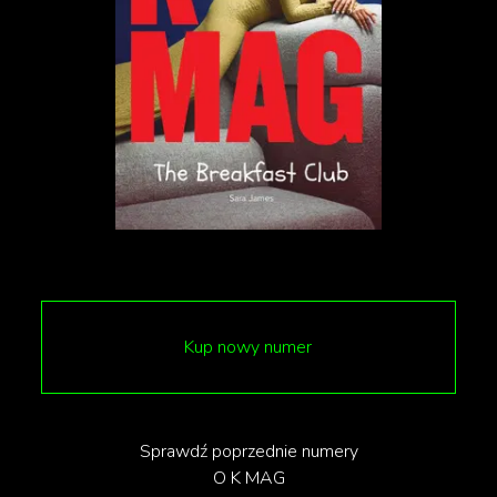
“Można panikować”
Łukasz Jurewicz
Kolektyw chemia
Niepełnosprytna - Malwina Łapińska
Zofia Jaworowska
LEX Q
Kup nowy numer
Sprawdź poprzednie numery
O K MAG