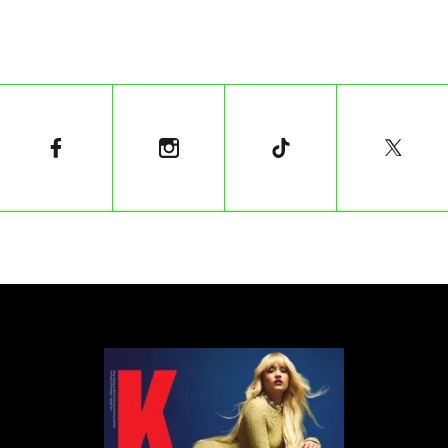
Jann
Art:
Małgorzata Mycek
Taxi Pictures - Małgorzata Sobczak
Karifurava
Film:
Maciek Buchwald
Kacper Olszewski
Łukasz Kowalski
Aktywizm: