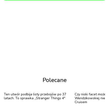
dokonało jury w składzie: Kasia Warnke, Kuba Karaś,
Marta Dyks, Kasia Bielska, Aleksandra Stefaniak
oraz Mikołaj Komar, natomiast zwycięzcę w kategorii
aktywista wybraliście WY, czyli czytelnicy K MAG-a.
Sprawdźcie, do kogo poleciały Moskity!
Fotografia:
Milena Liebe
Klementyna Dulak
Marta Kaczmarek
Polecane
Muzyka:
Ten utwór podbija listy przebojów po 37
Czy niski facet może 
Jakub Skorupa
latach. To sprawka „Stranger Things 4"
Wendzikowskiej nie, n
Cruisem
Asthma