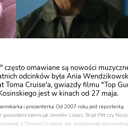
 często omawiane są nowości muzyczne
tatnich odcinków była Ania Wendzikowsk
t Toma Cruise'a, gwiazdy filmu "Top Gu
osinskiego jest w kinach od 27 maja.
ennikarka i prezenterka. Od 2007 roku jest reporterką
wiazdami takimi jak Jennifer Lopez, Brad Pitt czy Nicol
orozmawiać z Tomem Cruisem, ale postanowiła skomento