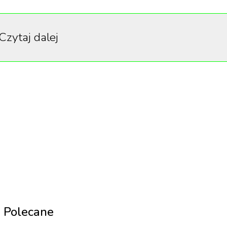
Czytaj dalej
 Drzyzgą prezenterka zdradziła, że nie jest fanką Tom
podoba, to właśnie „Top Gun". Wyznała także, że nie miała
nieważ na tym etapie Cruise ograniczył swoją działalnoś
ennikarzom największych stacji.
owała wzrost Cruise'a,
ny (…). Nigdy nie uważałam, że jest szczególnie
y ma 170 cm wzrostu… no trudno o nim mówić, że j
Polecane
ckmana, takiego postawnego mężczyzny. Tom Cruis