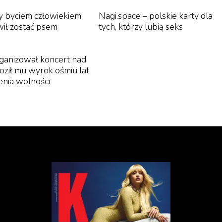
jakoś mnie tak nie przekonuje do swojej męskości
 byciem człowiekiem
Nagi.space – polskie karty dla
ił zostać psem
tych, którzy lubią seks
ganizował koncert nad
oził mu wyrok ośmiu lat
agowała Agnieszka Woźniak-Starak. „Poczekaj, bo nie
nia wolności
 mają 190 cm wzrostu, a też potrafią być przystojni" –
 stwierdziła, że mówi jedynie o „własnych, prywatnych
bistych odczuciach. Przepraszam, jeśli kogoś
o to, że jakby mnie on nie przekonuje. Myślę, że duż
o przecież są mężczyźni, którzy nie są wysocy, a są
iejszym elementem tej historii jest jego backgroun