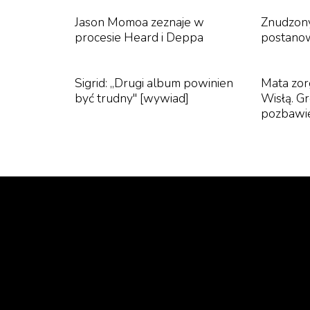
tą zawsze o głowę wyższą partnerką 
powiedziała Wendzikowska.
Jason Momoa zeznaje w
Znudzony
procesie Heard i Deppa
postanow
Sigrid: „Drugi album powinien
Mata zor
być trudny" [wywiad]
Wisłą. Gr
Na słowa Wendzikowskiej błyskawicznie zare
pozbawie
chciałybyśmy urazić tych mężczyzn, którzy nie
wtrąciła Woźniak-Starak, na co Wendzikowska
odczuciach".
„
– Ja mówię o swoich prywatnych, oso
uraziłam, chodzi mi tylko i wyłącznie 
ważniejszym elementem tej historii, b
uroczy, natomiast myślę, że dużo ważn