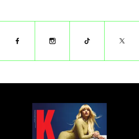
oczekiwaniom konsumentów. Czy 2023 rok także
przyniósł coś, co zostanie zapamiętane jako kamień
milowy w historii Nowojorskiego Tygodnia Mody?
Wybiegi jak ulice
Największa zmiana dokonała się powoli -
początkowo nowojorski tydzień mody był
wydarzeniem czysto branżowym i stosunkowo
jednak lokalnym (amerykańskim). Z czasem po cichu
wkroczył na salony, stopniowo stając się sceną
prezentacji największych kolekcji, wybiegiem dla top
modelek, zaś jego widownia stała się natomiast
areną walk celebrytów o popularność i uwagę
mass mediów. Odkąd Internet zdemokratyzował
dostęp do informacji, a rząd dusz przejęły social