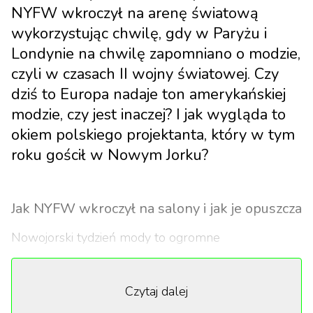
NYFW wkroczył na arenę światową
wykorzystując chwilę, gdy w Paryżu i
Londynie na chwilę zapomniano o modzie,
czyli w czasach II wojny światowej. Czy
dziś to Europa nadaje ton amerykańskiej
modzie, czy jest inaczej? I jak wygląda to
okiem polskiego projektanta, który w tym
roku gościł w Nowym Jorku?
Jak NYFW wkroczył na salony i jak je opuszcza
Nowojorski tydzień mody to ogromne
przedsięwzięcie, przynoszące miastu zysk niemal
900 milionów dolarów rocznie, czyli tyle co roczny
Czytaj dalej
budżet niejednego państwa. Choć New York