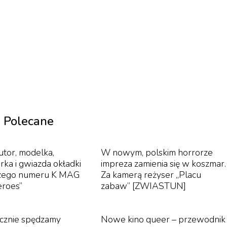
Polecane
utor, modelka,
W nowym, polskim horrorze
rka i gwiazda okładki
impreza zamienia się w koszmar.
zego numeru K MAG
Za kamerą reżyser „Placu
eroes”
zabaw” [ZWIASTUN]
ocznie spędzamy
Nowe kino queer – przewodnik