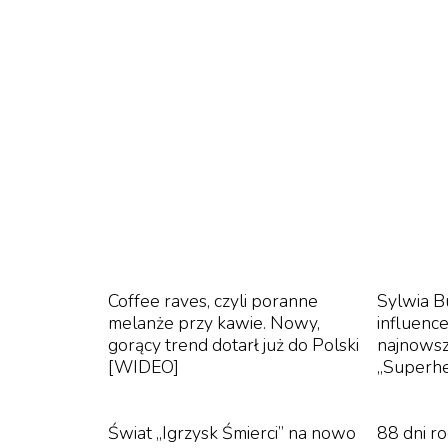
Coffee raves, czyli poranne
Sylwia B
melanże przy kawie. Nowy,
influence
gorący trend dotarł już do Polski
najnows
[WIDEO]
„Superh
Świat „Igrzysk Śmierci” na nowo
88 dni r