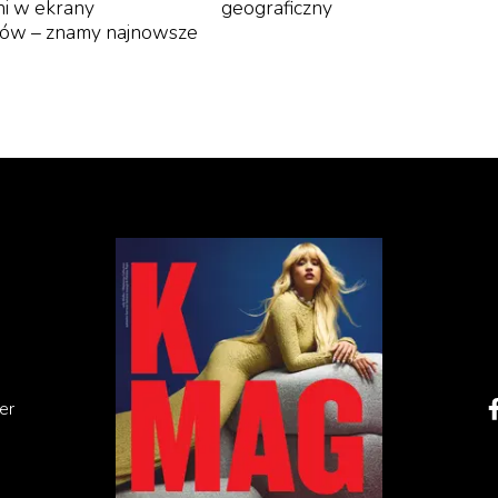
i w ekrany
geograficzny
nów – znamy najnowsze
szykiem przebiega cienka granica, wobec której odległo
, intensywnością niedbałego, ale jednocześnie
tywnością nienagannych manier. Tam właśnie – według
nt podobno ma być out w 2025 roku – jako tło tegoroczn
zeczywiście może się sprawdzić. Bieżący temat, wybrany
nstytutu Kostiumów w Metropolitan Museum of Art, to
zetłumaczyć na „Superfine: Krawiectwo czarnego stylu’’.
er, pisarki i profesor studiów afrykanistycznych na Barn
er
d the Styling of Black Diasporic Identity („Niewolnicy
żsamości diasporycznej’’), która okazała się nie tylko