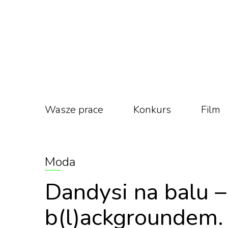
Wasze prace
Konkurs
Film
Moda
Dandysi na balu 
b(l)ackgroundem.