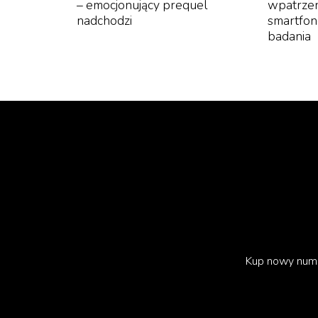
– emocjonujący prequel
wpatrzen
nadchodzi
smartfo
badania
Wrócił i dandyzm
Między pretensjonalnością a niewymuszonym 
mierzy się prawdopodobnie ilością akcesoriów
przemyślanego stylu bycia czy też performa
mnie – leży dandyzm, a choć being nonchala
Met Gali dla dobrze skrojonych garniturów r
przez Andrew Boltona, głównego kuratora I
Superfine: Tailoring Black Style, co można pr
Pomysł ten poprzedzała książka Monici L. Mill
Kup nowy num
College: Slaves to Fashion: Black Dandyism an
mody: Czarny dandyzm i stylizowanie czarnej to