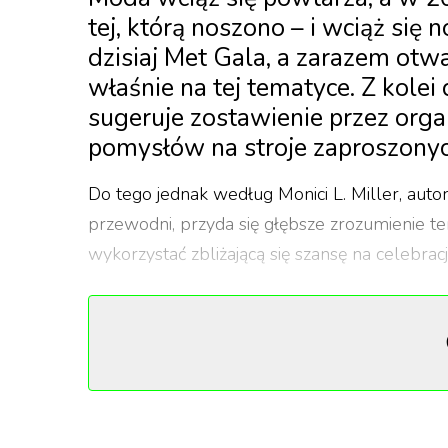
tej, którą noszono – i wciąż się n
dzisiaj Met Gala, a zarazem otwa
właśnie na tej tematyce. Z kolei
sugeruje zostawienie przez orga
pomysłów na stroje zaproszonyc
Do tego jednak według Monici L. Miller, autor
przewodni, przyda się głębsze zrozumienie t
wykorzystać zbliżającą się szansę na celebra