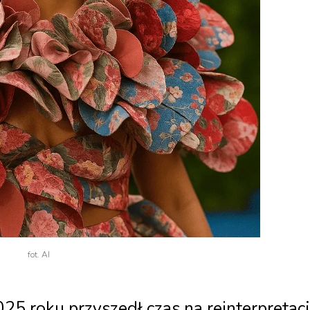
fot. AI
25 roku przyszedł czas na reinterpretac