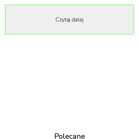
otrzymał aż 27 nominacji. Drugie miejsce zajął
„Pingwin” z 24 nominacjami, a tuż za nim „Studio” i
Czytaj dalej
„Biały Lotos” z 23 nominacjami. Dobrze wypadły też
takie tytuły jak „The Last of Us”, „Andor”, „Hacks” czy
„The Bear”. Poniżej najważniejsze z nominacji.
Serial Dramatyczny
„Andor”
„Dyplomatka”
„The Last of Us”
„Paradise”
„The Pitt”
„Rozdzielenie”
Polecane