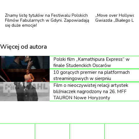
„Kulawe konie”
Znamy listę tytułów na Festiwalu Polskich
„Move over Hollywood,
„Biały Lotos”
Filmów Fabularnych w Gdyni. Zapowiadają
Gwiazda „Białego Loto
się duże emocje!
Serial komediowy
Więcej od autora
„Misja: Podstawówka”
Polski film „Kamathipura Express” w
finale Studenckich Oscarów
„The Bear”
10 gorących premier na platformach
streamingowych w sierpniu
„Hacks”
Film o nieoczywistej relacji artystek
bliźniaczek nagrodzony na 26. MFF
„Nikt tego nie chce”
TAURON Nowe Horyzonty
„Zbrodnie po sąsiedzku”
„Terapia bez trzymanki”
„Studio”