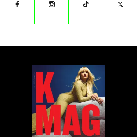
„Co robimy w ukryciu”
Serial limitowany
„Dojrzewanie”
„Czarne lustro”
„Kwestia seksu i śmierci”
„Potwory: Historia Lyle'a i Erika Menendezów”
„Pingwin”
Główna rola męska w serialu dramatycznym
Sterling K. Brown, „Paradise”