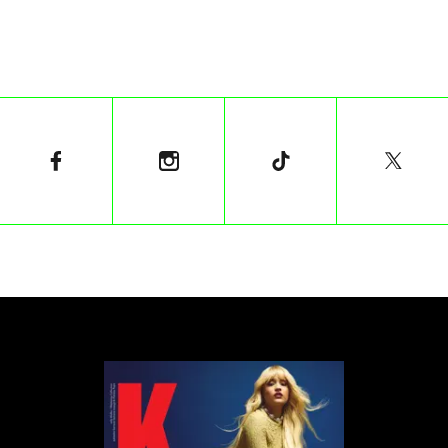
wyobraźni, ponieważ rola wokalisty została
przypisana dosyć niecodziennej postaci.
W pierwszym zwiastunie filmu, już na początku,
słyszymy głos Williamsa mówiącego:
„Wiem, co myślicie: o co chodzi z tą małpą?”
Chwilę później, w autoironicznym tonie, przyznaje, że
zawsze czuł się „mniej rozwinięty", dlatego
postanowił pokazać ludziom „prawdziwego siebie".