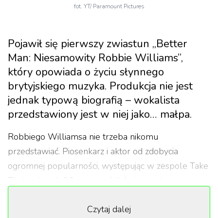
fot. YT/ Paramount Pictures
Pojawił się pierwszy zwiastun „Better
Man: Niesamowity Robbie Williams”,
który opowiada o życiu słynnego
brytyjskiego muzyka. Produkcja nie jest
jednak typową biografią – wokalista
przedstawiony jest w niej jako… małpa.
Robbiego Williamsa nie trzeba nikomu
przedstawiać. Piosenkarz i aktor od zdobycia
ogromnej popularności, występując w zespole Take
That w latach 90., nie opuścił światowej sceny
muzycznej. Po opuszczeniu zespołu rozpoczął
Czytaj dalej
solową karierę, której owocami są między innymi