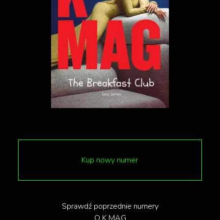
Dlaczego małpa?
Postać małpy została wykreowana przez Robbiego
Williamsa oraz reżysera Michaela Graceya, którego
twórczość mogliśmy zobaczyć w filmie „Król
rozrywki” (2007).
Kup nowy numer
Sprawdź poprzednie numery
O K MAG