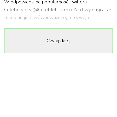
W odpowiedzi na popularność Twittera
CelebrityJets (@CelebJets) firma Yard, zajmująca się
marketingiem zrównoważonego rozwoju,
opublikowała kto w 2022 roku latał najwięcej, a co
za tym idzie zużył najwięcej paliwa, które trafiło do
Czytaj dalej
atmosfery w postaci dwutlenku węgla. Okno
studiowanych lotów od 1 stycznia do 19 lipca
dostarczyło niespodziewane rezultaty.
Taylor Swift. Według twórców raportu piosenkarka
w danym okresie odbyła 170 lotów. Sto
siedemdziesiąt. W sumie maszyna w powietrzu
przeleciała 22 923 minuty, czyli blisko 16 dni. Jest
to 8,77% ogólnego czasu tej części roku.
Szacunkowo emisja wyniosła 8293,54 ton
dwutlenku węgla. Jest to blisko 1200 razy więcej