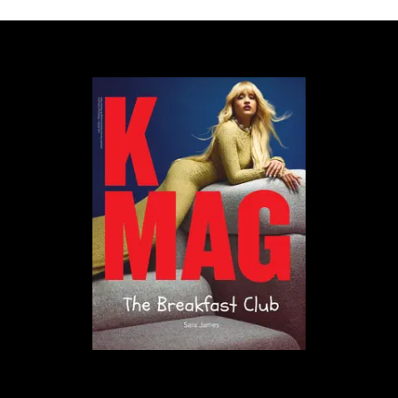
„wymuszanie radiacyjne", które obejmuje inne
szkodliwe emisje, takie jak podtlenek azotu. Liczbę
tę podzielono następnie przez 1000, aby przeliczyć
na tony.