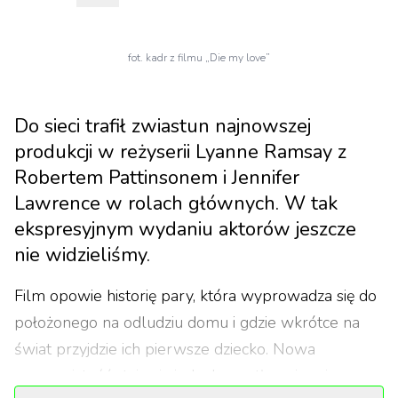
fot. kadr z filmu „Die my love”
Do sieci trafił zwiastun najnowszej
produkcji w reżyserii Lyanne Ramsay z
Robertem Pattinsonem i Jennifer
Lawrence w rolach głównych. W tak
ekspresyjnym wydaniu aktorów jeszcze
nie widzieliśmy.
Film opowie historię pary, która wyprowadza się do
położonego na odludziu domu i gdzie wkrótce na
świat przyjdzie ich pierwsze dziecko. Nowa
rzeczywistość staje się jednak przytłaczająca i