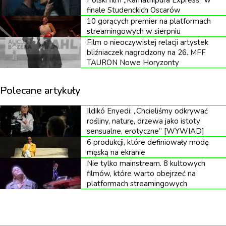
Polski film „Kamathipura Express” w
finale Studenckich Oscarów
10 gorących premier na platformach
streamingowych w sierpniu
Film o nieoczywistej relacji artystek
bliźniaczek nagrodzony na 26. MFF
TAURON Nowe Horyzonty
fot. kadr z filmu „Die my love”
Polecane artykuły
Ekspresyjną grą aktorską zarówno Pattinson, jak i
Lawrence dali popis swoich umiejętności i zebrali
Ildikó Enyedi: „Chcieliśmy odkrywać
świetne recenzje podczas tegorocznego Festiwalu
rośliny, naturę, drzewa jako istoty
sensualne, erotyczne” [WYWIAD]
Filmowego w Cannes, gdzie film miał premierę.
6 produkcji, które definiowały modę
męską na ekranie
Nie tylko mainstream. 8 kultowych
filmów, które warto obejrzeć na
Polska premiera filmu zaplanowana jest na
platformach streamingowych
grudzień.