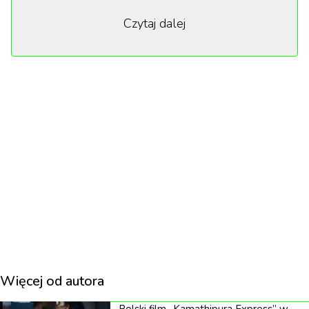
małżeństwo nie będzie w stanie się w niej odnaleźć.
Czytaj dalej
Grace (Jennifer Lawrence), niemogąca znaleźć
wsparcia u męża Jacksona (Robert Pattinson),
zaczyna zamagać się z depresją poporodową,
przytłaczającą samotnością, czego skutkiem jest
poważny kryzys emocjonalny. Nieprzewidywalne
zachowania kobiety zaczną wprowadzać coraz
większy chaos w życie rodziny.
Więcej od autora