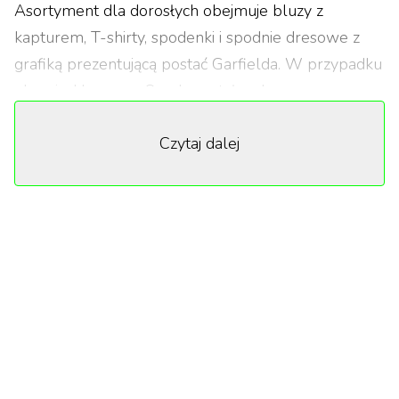
Asortyment dla dorosłych obejmuje bluzy z
kapturem, T-shirty, spodenki i spodnie dresowe z
grafiką prezentującą postać Garfielda. W przypadku
obuwia, klasyczny Suede został wzbogacony
mocnymi kolorami, grafiką oraz zawieszką z
Czytaj dalej
napisem „Big fat hairy deal!”. Dodatkowo w
sprzedaży pojawiły się także klapki, czapka, plecak
oraz torba typu shopper.
Oferta dla dzieci to koszulki, bluzy i spodenki, a
także zestaw dla niemowląt. Buty z kolekcji dla
dorosłych, występują także w dziecięcych
rozmiarach. Pośród akcesoriów do wyboru są: torba
na ramię oraz nerka.
Stworzony przez rysownika Jima Davisa, Garfield