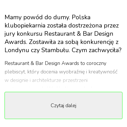
Mamy powód do dumy. Polska
klubopiekarnia została dostrzeżona przez
jury konkursu Restaurant & Bar Design
Awards. Zostawiła za sobą konkurencję z
Londynu czy Stambułu. Czym zachwyciła?
Restaurant & Bar Design Awards to coroczny
plebiscyt, który docenia wyobraźnię i kreatywność
w designie i architekturze przestrzeni
gastronomicznych. W skład jury wchodzą
przedstawiciele z dziedzin sztuki, architektury,
Czytaj dalej
designu i gastronomii. Wyniki tegorocznej edycji
plebiscytu zostały ogłoszone z końcem października.
Na szczycie zestawienia znalazła się bydgoska