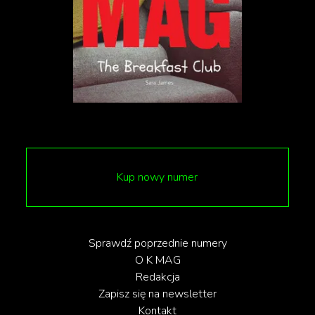
przypadkowy – symbolizuje rzekę, otaczającą
klubopiekarnię, która mieści się na wyspie. W lokalu
znajduje się również otwarta kuchnia, umożliwiającą
obserwację procesu wypieku.
Nowa wizytówka Bydgoszczy
Kawiarnia działa od maja 2023 roku. Zarządza nią
firma z Torunia, która ma pod swoimi skrzydłami
Kup nowy numer
restaurację Monka w Młynach Rothera. „Woda”
znajduje się w samym sercu Bydgoszczy, przy ul.
Mennica 10. Lokal bez wątpienia można uznać za
wizytówkę regionu.
Sprawdź poprzednie numery
O K MAG
Redakcja
Zapisz się na newsletter
tekst: Sebastian Oksińciuk
Kontakt