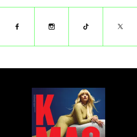
Klubopiekarnia od środka
Wnętrze zostało zaprojektowane przez wrocławskie
studio architektoniczne „Znamy się” oraz Pawła
Tatara. Podzielone zostało na dwie części: dzienną –
będącą rzemieślniczą piekarnią, wieczorną – kiedy
przestrzeń zamienia się w klubową strefę zabawy.
W środku uwagę zwracają przede wszystkim
kobaltowa posadzka oraz opływowy bar.
Pomarańczowy okrąg nawiązuje do barw
zachodzącego słońca. Granat także nie jest tutaj