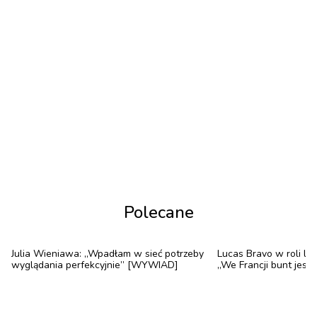
klubopiekarnia „Woda”. Lokal wygrał w kategorii
„Café” w prestiżowym konkursie Restaurant & Bar
Design. Na ostatniej prostej pokonał trzy kawiarnie:
Castiglione z Londynu, Backhaus ze Stambułu oraz
Yem Cookie z Krakowa. Tym samym „Woda”
zapewniła sobie tytuł najpiękniej w Europie i jednej z
najpiękniejszych na świecie.
Polecane
Julia Wieniawa: „Wpadłam w sieć potrzeby
Lucas Bravo w roli le
wyglądania perfekcyjnie” [WYWIAD]
„We Francji bunt jest