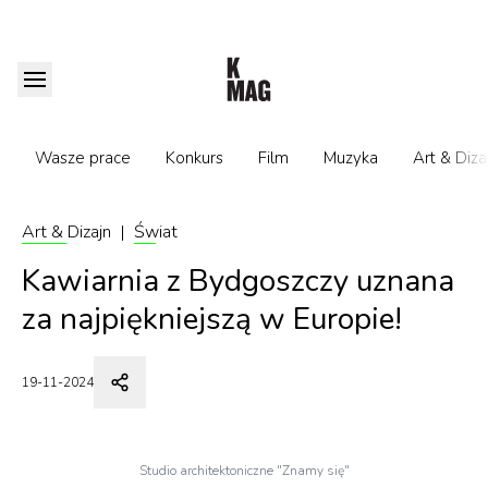
Wasze prace
Konkurs
Film
Muzyka
Art & Diza
Art & Dizajn
|
Świat
Kawiarnia z Bydgoszczy uznana
za najpiękniejszą w Europie!
19-11-2024
Studio architektoniczne "Znamy się"