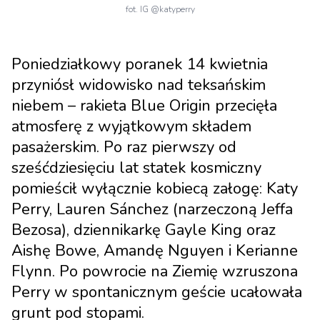
fot. IG @katyperry
Poniedziałkowy poranek 14 kwietnia
przyniósł widowisko nad teksańskim
niebem – rakieta Blue Origin przecięła
atmosferę z wyjątkowym składem
pasażerskim. Po raz pierwszy od
sześćdziesięciu lat statek kosmiczny
pomieścił wyłącznie kobiecą załogę: Katy
Perry, Lauren Sánchez (narzeczoną Jeffa
Bezosa), dziennikarkę Gayle King oraz
Aishę Bowe, Amandę Nguyen i Kerianne
Flynn. Po powrocie na Ziemię wzruszona
Perry w spontanicznym geście ucałowała
grunt pod stopami.