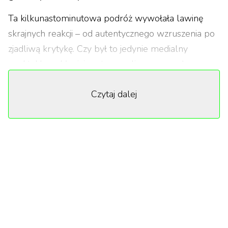
Ta kilkunastominutowa podróż wywołała lawinę
skrajnych reakcji – od autentycznego wzruszenia po
zjadliwą krytykę. Czy był to jedynie medialny
spektakl pochłaniający tony paliwa, czy może
rzeczywiście symboliczny przełom w historii kobiet
Czytaj dalej
w przestrzeni kosmicznej?
Kapsuła pełna emocji
Start z prywatnego ośrodka Bezosa, twórcy
Amazona, otworzył nowy rozdział w reprezentacji
kobiet w sektorze kosmicznym. Ostatni podobny
przypadek miał miejsce w 1963 roku, gdy radziecka
kosmonautka Walentyna Tierieszkowa samotnie
przecierała szlaki na orbicie jako pierwsza kobieta w