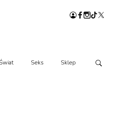
Świat
Seks
Sklep
ą