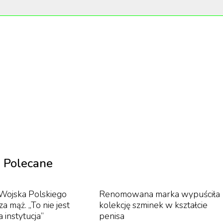
zytać na stronie „Poosh”.
produkt o nazwie Lemme Purr. Pod tą tajemniczą nazwą
i smak pochwy”.
prowadzeniem tego produktu, ponieważ zdrowie
cią kobiecego samopoczucia (i nie mówi się o tym
e słodki poczęstunek, na który zasługuje (i zamień
iesz, co mówią... jesteś tym, co jesz
”
napisała na
Polecane
 Wojska Polskiego
Renomowana marka wypuściła
a mąż. „To nie jest
kolekcję szminek w kształcie
a instytucja”
penisa
 znajduje się „prawdziwy ananas, witamina C oraz