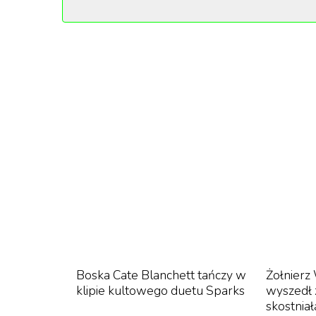
jest dostępny dla wszystkich” – możemy przec
Na początku lutego Kourtney ogłosiła nowy 
kryją się żelki, która mają „poprawić zapach 
„
Jesteśmy bardzo podekscytowani w
pochwy jest niesamowicie ważną częś
wystarczająco). Podaruj swojej pochwi
swoją waginę w słodki poczęstunek). W
Instagramie celebrytka.
Boska Cate Blanchett tańczy w
Żołnierz
klipie kultowego duetu Sparks
wyszedł z
skostniał
Gwiazda zdradziła, że w składzie Lemme Purr