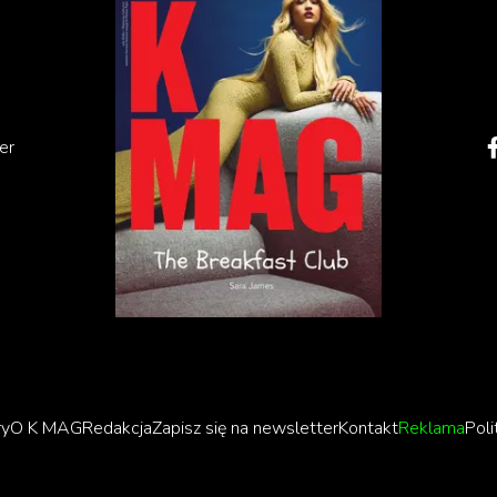
er
ry
O K MAG
Redakcja
Zapisz się na newsletter
Kontakt
Reklama
Poli