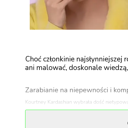
Choć członkinie najsłynniejszej 
ani malować, doskonale wiedzą, 
Zarabianie na niepewności i kom
Kourtney Kardashian wybrała dość nietypową 
ubrania, Kourtney założyła bloga lifestylo
„»Poosh« to nowoczesny przewodnik, który poka
Naszą misją jest edukowanie, motywowanie, t