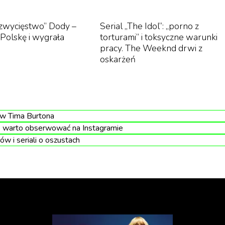
 Jedno opakowanie żelek kosztuje 30 dolarów.
 zwycięstwo” Dody –
Serial „The Idol”: „porno z
Polskę i wygrała
torturami” i toksyczne warunki
pracy. The Weeknd drwi z
oskarżeń
ów Tima Burtona
e warto obserwować na Instagramie
ów i seriali o oszustach