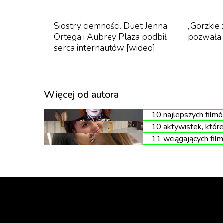
przebadane klinicznie probiotyki SNZ 1969”.
Siostry ciemności. Duet Jenna
„Gorzkie
Ortega i Aubrey Plaza podbił
pozwała 
serca internautów [wideo]
Więcej od autora
10 najlepszych film
10 aktywistek, któr
11 wciągających film