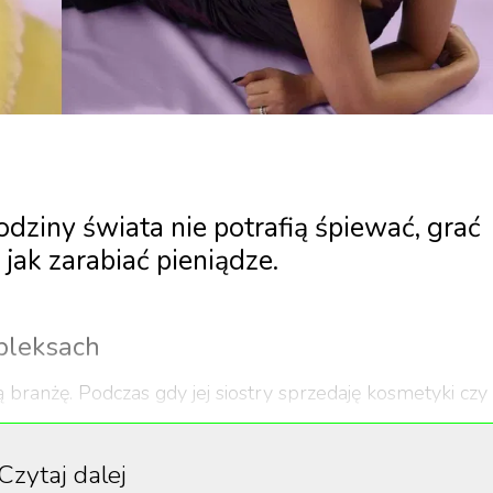
rodziny świata nie potrafią śpiewać, grać
jak zarabiać pieniądze.
pleksach
branżę. Podczas gdy jej siostry sprzedaję kosmetyki czy
wego Poosh oraz wypuściła linię suplementów Lemme.
że ci, jak zacząć żyć swoim życiem najlepiej, jak się da.
Czytaj dalej
worzenie i kuratorowanie współczesnego stylu życia, kt