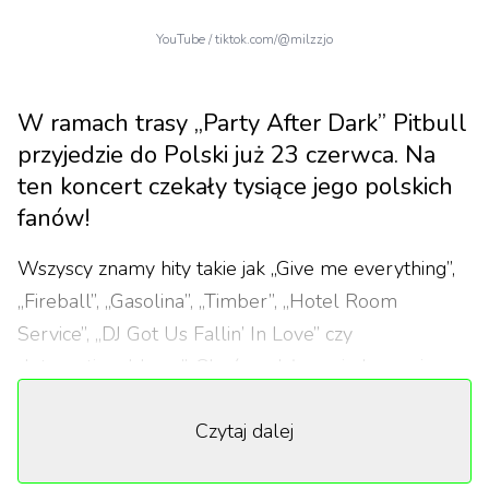
YouTube / tiktok.com/@milzzjo
W ramach trasy „Party After Dark” Pitbull
przyjedzie do Polski już 23 czerwca. Na
ten koncert czekały tysiące jego polskich
fanów!
Wszyscy znamy hity takie jak „Give me everything”,
„Fireball”, „Gasolina”, „Timber”, „Hotel Room
Service”, „DJ Got Us Fallin’ In Love” czy
„International Love”. Choć wydał w międzyczasie
kilka płyt, przeszły one bez większego echa. Pitbull,
Czytaj dalej
a właściwie Armando Christian Pérez, był królem
parkietu w złotej erze popu, czyli latach 2010-