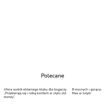
2015, ale dziś jego gwiazda świeci równie jasno.
Wszystko za sprawą oddanego grona fanów, dzięki
którym stał się postacią niemalże kultową.
TikTok
Polecane
Afera wokół elitarnego klubu dla bogaczy.
8 mocnych i gorących 
„Przebierają się i robią kontent w stylu old
Max w lutym
money”