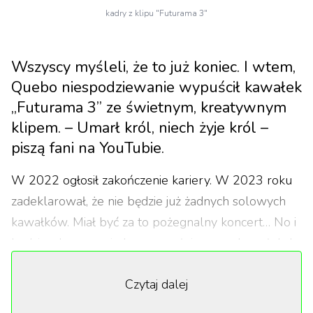
kadry z klipu "Futurama 3"
Wszyscy myśleli, że to już koniec. I wtem,
Quebo niespodziewanie wypuścił kawałek
„Futurama 3” ze świetnym, kreatywnym
klipem. – Umarł król, niech żyje król –
piszą fani na YouTubie.
W 2022 ogłosił zakończenie kariery. W 2023 roku
zadeklarował, że nie będzie już żadnych solowych
kawałków. Miał być za to pożegnalny koncert… No i
będzie, ale zapowiada go zupełnie nowy kawałek. I
to jaki!
Czytaj dalej