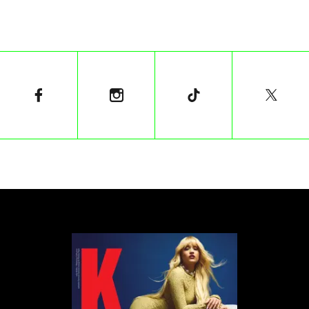
Jednocześnie apeluje, aby nie spodziewać się tego,
co zobaczyliśmy przy „Futuramie”.
Całą wiadomość od rapera znajdziecie poniżej:
„Drodzy moi. Muszę się do czegoś przyznać.
Sfingowałem swoją muzyczną śmierć, ale tylko
trochę i trochę nieświadomie, spokojnie. Nie
siedzę teraz w Portoryko ani na Hawajach jak Lilo
i Stitch tylko na scenach w XXX i szykuję dla Was
ostatni koncert. Nadal jesteśmy w trakcie
prawdopodobnie najdłuższej w historii muzyki
trasy – został nam jeszcze jeden gig (tak się
mówi?). Co prawda ostatnie odbyły się prawie
trzy lata temu, ale nie szkodzi – miałem więcej