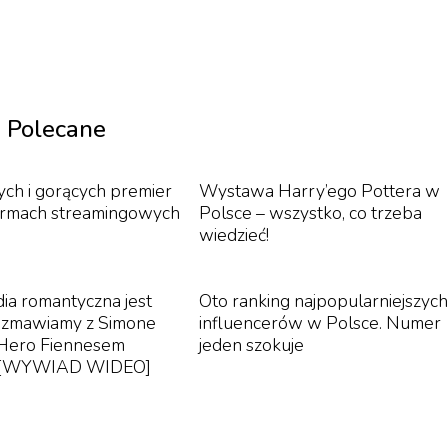
Polecane
ch i gorących premier
Wystawa Harry’ego Pottera w
ormach streamingowych
Polsce – wszystko, co trzeba
wiedzieć!
ia romantyczna jest
Oto ranking najpopularniejszych
ozmawiamy z Simone
influencerów w Polsce. Numer
 Hero Fiennesem
jeden szokuje
m [WYWIAD WIDEO]