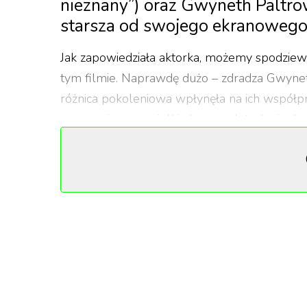
nieznany”) oraz Gwyneth Paltrow
starsza od swojego ekranowego 
Jak zapowiedziała aktorka, możemy spodziew
tym filmie. Naprawdę dużo – zdradza Gwynet
różnica pokoleniowa wpłynęła na ich współp
powracająca na wielki ekran po latach nieobec
młodym aktorem oraz koordynatorką intymno
TikTok