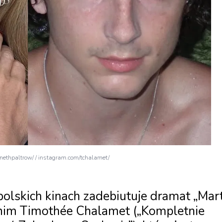
ethpaltrow/ / instagram.com/tchalamet/
polskich kinach zadebiutuje dramat „Mar
 nim Timothée Chalamet („Kompletnie