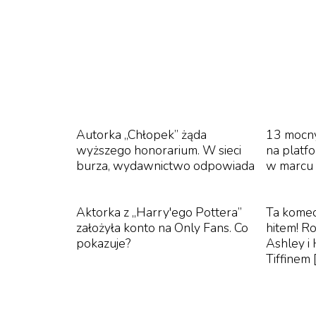
Autorka „Chłopek” żąda
13 mocny
wyższego honorarium. W sieci
na platf
burza, wydawnictwo odpowiada
w marcu
Aktorka z „Harry'ego Pottera”
Ta komed
założyła konto na Only Fans. Co
hitem! R
pokazuje?
Ashley i
Tiffine