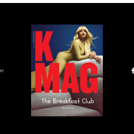
Hover to play
er