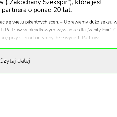
 („Zakochany Szekspir”), która jest
partnera o ponad 20 lat.
ać się wielu pikantnych scen. – Uprawiamy dużo seksu 
h Paltrow w okładkowym wywiadzie dla „Vanity Fair”. C
racę przy scenach intymnych? Gwyneth Paltrow,
ności, podzieliła się swoimi odczuciami na temat pracy z
ści.
Czytaj dalej