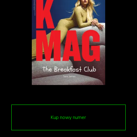
Film zostanie zaprezentowany poza konkursem na
78. Festiwalu Filmowym w Cannes 14 maja 2025
roku w prestiżowym kinie Grand Théâtre Lumière.
Na czerwonym dywanie pojawią się Tom Cruise,
reżyser Christopher McQuarrie oraz członkowie
obsady. Dla Cruise’a będzie to już trzecia wizyta na
tym festiwalu – wcześniej gościł w Cannes z filmami
„Za horyzontem” w 1992 roku oraz „Top Gun:
Maverick” w 2022 roku, co czyni jego obecność tym
bardziej symboliczną i oczekiwaną.
Kup nowy numer