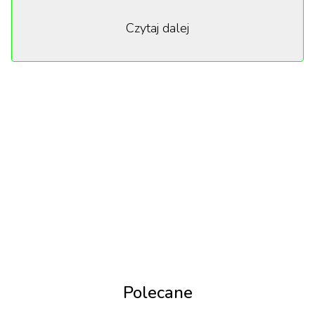
„Potrzebuje twojego zaufania – jeszcze ten jeden
Czytaj dalej
raz”. Zapowiedź sugeruje, że Tom Cruise, jeszcze raz
narazi wszystko, by zmierzyć się z groźnym
systemem AI, zwanym „The Entity”, który już
wcześniej był jego przeciwnikiem w „Dead
Reckoning”.
Polecane