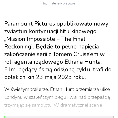
fot. materiały prasowe
Paramount Pictures opublikowało nowy
zwiastun kontynuacji hitu kinowego
„Mission Impossible – The Final
Reckoning”. Będzie to pełne napięcia
zakończenie serii z Tomem Cruise’em w
roli agenta rządowego Ethana Hunta.
Film, będący ósmą odsłoną cyklu, trafi do
polskich kin 23 maja 2025 roku.
W świeżym trailerze, Ethan Hunt przemierza ulice
Londynu w szaleńczym biegu i wisi nad przepaścią
trzymając się samolotu. W dramatycznej scenie
zwraca się do swojego towarzysza słowami