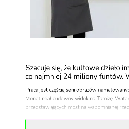
Szacuje się, że kultowe dzieło i
co najmniej 24 miliony funtów. 
Praca jest częścią serii obrazów namalowany
Monet miał cudowny widok na Tamizę. Water
przedstawiających most na wspomnianej rzece.
się ,,tym, do czego dążył - arcydziełem jego d
nowoczesnej w Christie’s w Londynie, która sp