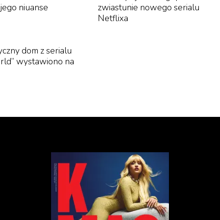
 jego niuanse
zwiastunie nowego serialu
Netflixa
yczny dom z serialu
rld’’ wystawiono na
ż