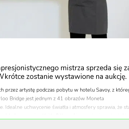
mpresjonistycznego mistrza sprzeda się z
Wkrótce zostanie wystawione na aukcję.
ch przez artystę podczas pobytu w hotelu Savoy, z które
loo Bridge jest jednym z 41 obrazów Moneta
 Idealne uchwycenie światła i atmosfery sprawia, że st
orobku” wspomina Keith Gill, szef impresjonizmu i sztuki
rzedaje to dzieło. Malował ten widok wielokrotnie, częst