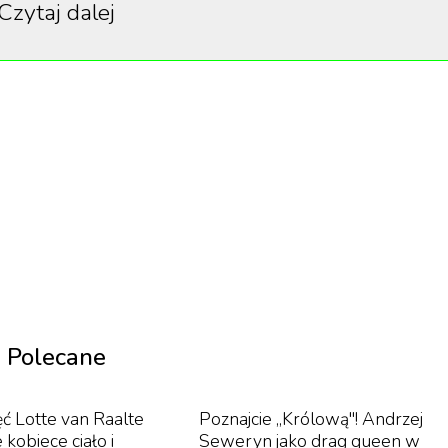
Czytaj dalej
zyjającą atmosferę.
 się podnosi i może minąć tydzień, zanim ten efekt
ieje, znajduje odpowiednie płótno i ponownie zacz
udoskonalając” - dodał Gill w rozmowie z The
ający się rynek sztuki w obliczu zagrożenia globalną
Polecane
eta zostało sprzedane w Nowym Jorku za rekordową kwo
ęć Lotte van Raalte
Poznajcie „Królową"! Andrzej
 kobiece ciało i
Seweryn jako drag queen w