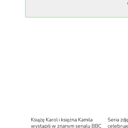
odkładając płótna na kilka dni, czekając na spr
”Zmienia się światło lub pogoda, mgła
pojawi się ponownie. Kiedy tak się dz
nad nim pracować udoskonalając je i 
Guardian.
Dlaczego aż 24 miliony?
Wysoka cena odzwierciedla dynamicznie rozwij
recesją. Niedawno wcześniejsze dzieło Mon
76 milionów dolarów (60 milionów funtów).
Książę Karol i księżna Kamila
Seria zdj
wystąpili w znanym serialu BBC
celebruje