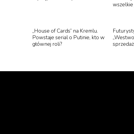
wszelkie
„House of Cards” na Kremlu.
Futuryst
Powstaje serial o Putinie, kto w
,,Westwo
głównej roli?
sprzeda