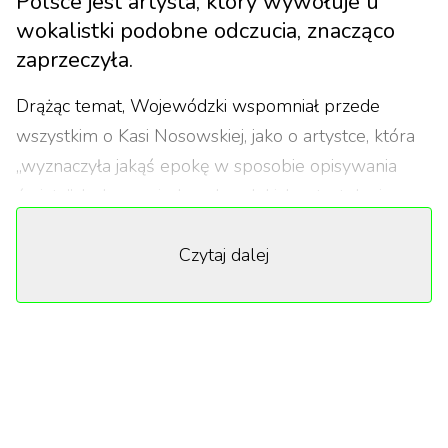
Polsce jest artysta, który wywołuje u
wokalistki podobne odczucia, znacząco
zaprzeczyła.
Drążąc temat, Wojewódzki wspomniał przede
wszystkim o Kasi Nosowskiej, jako o artystce, która
„wyznaczyła jakąś epokę w sposobie opisywania
świata”. Jedna z wiodących polskich artystek nie
imponuje jednak Krystynie Prońko, według której
Czytaj dalej
dla swojego pokolenia może była pionierką, ale dla
niej nie. Nie jest też pod wrażeniem artystek takich
jak Monika Brodka czy Daria Zawiałow. Jest jednak
jedna artystka, która według Krystyny Prońko
wyróżnia się na scenie muzycznej — Edyta Górniak.