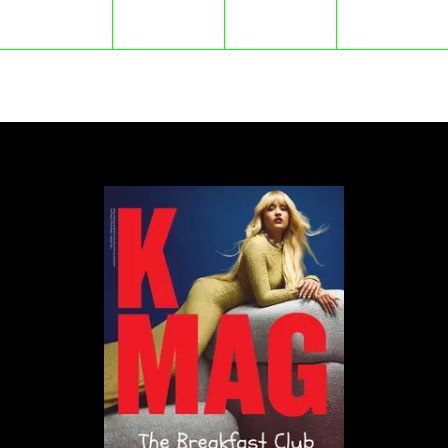
uliczce” — Edyta Górniak jest dla niej aktualnie
piosenkarką z największym potencjałem na polskiej
scenie muzycznej.
Wojewódzki nie porzucił tak szybko tematu,
doszukując się kogoś, kto jednak „elektryzuje”
nagradzaną artystkę wśród wokalistów młodego
pokolenia. Padło pytanie odnośnie fenomenu
Dawida Podsiadło, który nie tak dawno temu wydał
nową płytę „Lata dwudzieste”: „Zjawisko muzyczne
czy już socjologiczne?” – zapytał Wojewódzki.
„
Socjologiczno-psychologiczne na
pierwszym miejscu, a dopiero potem