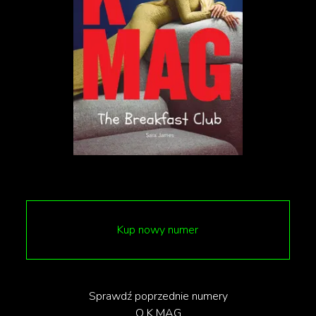
piękniejszą scenografię.
Do obejrzenia na Max.
IMDb 8.5 / RT 92% / Filmweb 8.2
Kup nowy numer
Sprawdź poprzednie numery
O K MAG