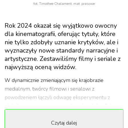
fot. Timothee Chalament, mat. prasowe
Rok 2024 okazał się wyjątkowo owocny
dla kinematografii, oferując tytuły, które
nie tylko zdobyły uznanie krytyków, ale i
wyznaczyły nowe standardy narracyjne i
artystyczne. Zestawiliśmy filmy i seriale z
najwyższą oceną widzów.
W dynamicznie zmieniającym się krajobrazie
medialnym, twórcy filmowi i serialowi z
powodzeniem łączyli odwagę eksperymentu z
głębokim zrozumieniem oczekiwań widzów. Od
kameralnych dramatów psychologicznych po
Czytaj dalej
ambitne widowiska science-fiction – każda z