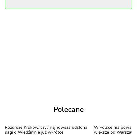
produkcji wyróżniających się w tegorocznych
rankingach była czymś więcej niż tylko rozrywką.
To opowieści, które rezonowały z publicznością,
oferując nieoczywiste spojrzenia na kondycję ludzką i
wyzwania współczesności. Poniższe zestawienie
prezentuje dziesięć tytułów, które stały się
synonimem jakości i nowatorskiego podejścia do
sztuki audiowizualnej.
tekst: Wiktor Ospital
1
/
10
Polecane
Rozdroże Kruków, czyli najnowsza odsłona
W Polsce ma powstać
Diuna: Część druga
sagi o Wiedźminie już wkrótce
większe od Warszawy