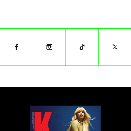
Kontynuacja historii Paula Atrydy, który rozpoczyna
spirytualistyczną podróż by stać się mesjaszem i
wyzwolicielem ludu Diuny. Musi jednak wybrać
między miłością a przeznaczeniem. Na jego drodze
staje jednak ród Harkonnenów, którzy powracają na
pustynną planetę by odebrać to co do nich należy -
kontrolę nad Arrakis.
Wyśmienita obsada (Timothee Chalament, Zendaya,
Florence Pugh, Javier Bardem i Austin Butler),
niesamowita scenografia i efekty specjalne powalają
widza na kolana. Druga część daje nam to, czego za
mało było w pierwszej - dynamikę, akcję i jeszcze