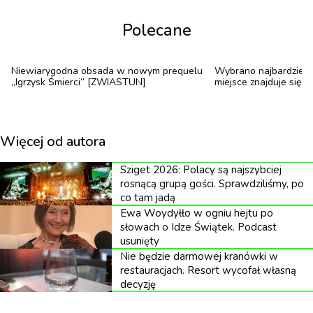
znalazł w tych apokryfach fascynujący materiał. W
Polecane
wywiadach określa te teksty jako coś w rodzaju
dawnej literatury pobocznej, powstałej w tym
samym czasie, co cztery kanoniczne ewangelie. W
Niewiarygodna obsada w nowym prequelu
Wybrano najbardziej 
„Igrzysk Śmierci” [ZWIASTUN]
miejsce znajduje się 
istocie przenosi biblijną opowieść na terytorium,
którego Hollywood jeszcze nie kolonizowało –
dzieciństwa boskiej inkarnacji.
Więcej od autora
Film unika jednoznacznych określeń. Postacie
Sziget 2026: Polacy są najszybciej
nazywane są „Chłopcem”, „Stolarzem”, „Matką”,
rosnącą grupą gości. Sprawdziliśmy, po
co tam jadą
jakby Nathan chciał zagrać w chowanego z
Ewa Woydyłło w ogniu hejtu po
cenzorami i jednocześnie podkreślić uniwersalność
słowach o Idze Świątek. Podcast
usunięty
archetypu. Opowieść rozgrywa się w rzymskim
Nie będzie darmowej kranówki w
Egipcie, gdzie rodzina ukrywa się, a syn zaczyna
restauracjach. Resort wycofał własną
decyzję
kwestionować autorytet opiekuna, odkrywając
niepokojące moce. Intrygę komplikuje pojawienie się