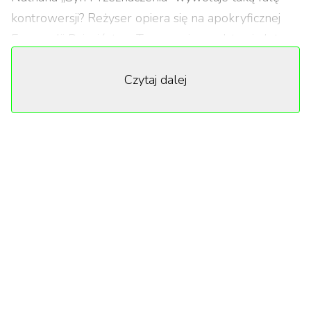
kontrowersji? Reżyser opiera się na apokryficznej
Ewangelii Dzieciństwa Tomasza i przedstawia lata
nastoletnie Jezusa, z Nicolasem Cagem jako
Czytaj dalej
Józefem i FKA twigs jako Marią. Apokryficzny tekst z
drugiego wieku opisuje życie Jezusa między piątym a
dwunastym rokiem życia, przedstawiając go jako
dziecko z nadprzyrodzonymi mocami, które czasem
działały w złowrogi sposób. m.in. zabijały inne dzieci,
ożywiały gliniane ptaki, zsyłały przekleństwa na
dorosłych.
Nathan, brytyjsko-amerykański reżyser o koptyjsko-
egipskich korzeniach, po dokumentalnym debiucie o
młodych motocyklistach z Baltimore i nagrodzonym
w Cannes dramacie „Harka” o tunezyjskiej rewolucji,