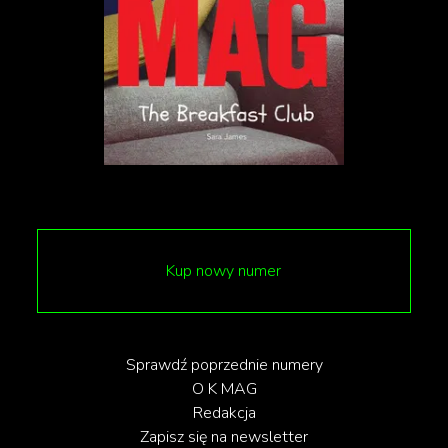
widać w zdjęciach, w sposobie, w jaki kamera
rejestruje pokryte pyłem ulice egipskich wiosek i
twarze statystów. To nie jest hollywoodzka Biblia z
dziewiętnastowiecznymi orientalistycznymi
fantazjami, a obraz brutalny, ziemski, gdzie cuda
dzieją się w kurzu i brudzie.
Najciekawsze w całym projekcie jest jednak coś
innego. Nathan, wychowany w tradycji koptyjskiej,
podchodzi do materiału osobiście. Zna te opowieści
Kup nowy numer
od dziecka, nie robi z nich jednak dewocjonaliów.
Interesuje go psychologia rodziny, która wychowuje
dziecko będące wcieleniem boga. Jak tłumaczyć
Sprawdź poprzednie numery
O K MAG
pięciolatkowi, że nie powinien zabijać kolegów z
Redakcja
podwórka mocą słowa?
Zapisz się na newsletter