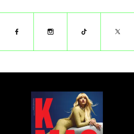
tajemniczej Obcej w wykonaniu Isli Johnston, która
okazuje się być Szatanem.
Recenzje są rozbieżne jak orzeczenia Soboru
Nicejskiego. Krytycy zgodnie twierdzą, że film jest
zbyt dziwny, by zyskać masową aprobatę, ale nie na
tyle przerażający ani prowokacyjny, by naprawdę
rozwścieczyć którykolwiek z chrześcijańskich
obozów. Nathan balansuje między respektem dla
materiału źródłowego a pragnieniem stworzenia
czegoś autentycznie niepokojącego.
Nathan pracował nad scenariuszem przez lata,
konsultując się z francuską profesor specjalizującą
się w starożytnym judaizmie, by nadać światu filmu
autentyczności. Jego dokumentalną przeszłość