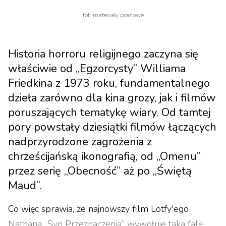
fot. materiały prasowe
Historia horroru religijnego zaczyna się
właściwie od „Egzorcysty” Williama
Friedkina z 1973 roku, fundamentalnego
dzieła zarówno dla kina grozy, jak i filmów
poruszających tematykę wiary. Od tamtej
pory powstały dziesiątki filmów łączących
nadprzyrodzone zagrożenia z
chrześcijańską ikonografią, od „Omenu”
przez serię „Obecność” aż po „Świętą
Maud”.
Co więc sprawia, że najnowszy film Lotfy'ego
Nathana „Syn Przeznaczenia” wywołuje taką falę