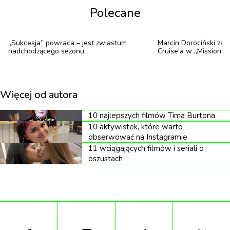
Polecane
tematu in vitro i wepsrzeć kobiety, które w tej
drodze są niezwykle samotne i po cichu dźwigają
ciężar leczenia i samotności. Temat ten jest
„Sukcesja” powraca – jest zwiastum
Marcin Dorociński za
nadchodzącego sezonu
Cruise'a w „Mission I
szczególnie ważny w czasach, gdy kobiety na nowo
muszą walczyć o swoje prawa reprodukcyjne, a in
vitro jest tak stygmatyzowane przez kościół i obecne
Więcej od autora
władze.
10 najlepszych filmów Tima Burtona
10 aktywistek, które warto
obserwować na Instagramie
11 wciągających filmów i seriali o
oszustach
„
Zaczynasz się starać ze swoim partnerem
lub partnerką, ale coś nie działa i nie bardzo
wiadomo, dlaczego. Niepłodność jest
jednostką chorobową, różne są jej
przyczyny, czasem niezbadane. Mierzenie