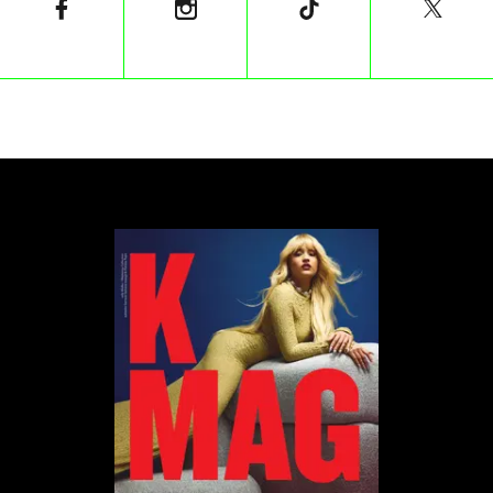
się z tym tematem w Polsce jest niezwykle
trudne, bo żyjemy w społeczeństwie, które
zbywa to milczeniem. Milczy szkoła, milczą
najbliżsi w rodzinie, a ta zmowa milczenia
jest na rękę Kościołowi, który nie chce
słyszeć o metodzie in vitro i promuje raczej
kulturę wstydu. Młode dziewczyny często
są skazane na samotne odkrywanie swojej
seksualności. Jesteś facetem, pewnie
mamusia ci nie mówiła, żebyś swoje
problemy zamiatał pod dywan w pokoju,
prawda?”​​​​​​​
”
mówi w wywiadzie dla
„Wyborczej”.
Artystka przyznała, że stosunek Kościoła do in vitro