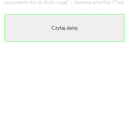
rozumiem, bo za dużo czuję” – śpiewa artystka. Choć
uwór ma uniwersalne przesłanie, teledysk
opowiada o nadziei, zwątpieniu, cierpieniu, wzlotach i
Czytaj dalej
upadkach, które towarzyszą kobiecie zmagającej się
z marzeniem o macierzyństwie i niepłodnością.
„Wielka cisza” to zapowiedź nowego albumu
Bovskiej.
„”
Zabierając głos
Bovska zdecydowała się podzielić z innymi kobietami
swoim doświadczeniem, aby przełamać tabu wokół