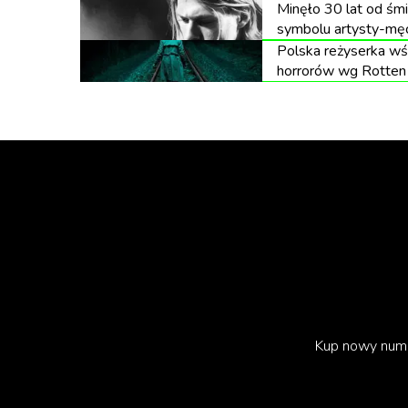
Minęło 30 lat od śmie
symbolu artysty-męc
Polska reżyserka wś
horrorów wg Rotten
Kup nowy num