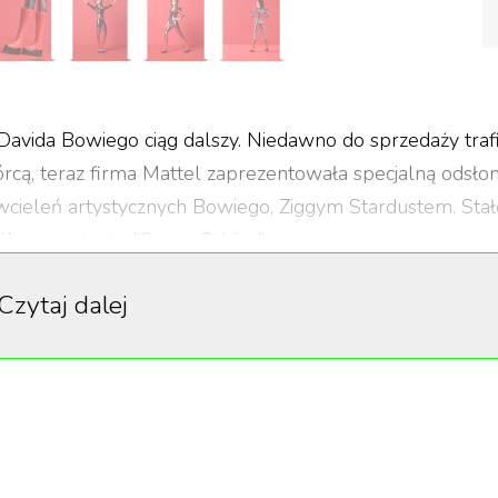
vida Bowiego ciąg dalszy. Niedawno do sprzedaży trafi
cą, teraz firma Mattel zaprezentowała specjalną odsło
 wcieleń artystycznych Bowiego, Ziggym Stardustem. Stał
albumu artysty, "Space Oddity".
 oficjalnie nazywa się produkt, już została oficjalnie
Czytaj dalej
klepie internetowym marki w cenie 50 dolarów
. Zamówi
ść pojawi się lada dzień.
a David Bowie składają się metaliczny kombinezon w pasy
e do tyłu włosy i dopieszczone detale, jak efektowne