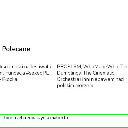
łdem dla wielkiego artysty-kameleona, którego kolejne
nie kulturowego dziedzictwa muzycznego geniusza, który
ikony jak Andy Warhol, Elvis Presley, Frank Sinatra, czy
Polecane
wydany w 1969 roku. Inspiracją do tytułu był film "200
ksualności na festiwalu
PRO8L3M, WhoMadeWho, Th
er. Fundacja #sexedPL
Dumplings, The Cinematic
o Płocka
Orchestra i inni niebawem nad
polskim morzem
, które trzeba zobaczyć, a mało kto