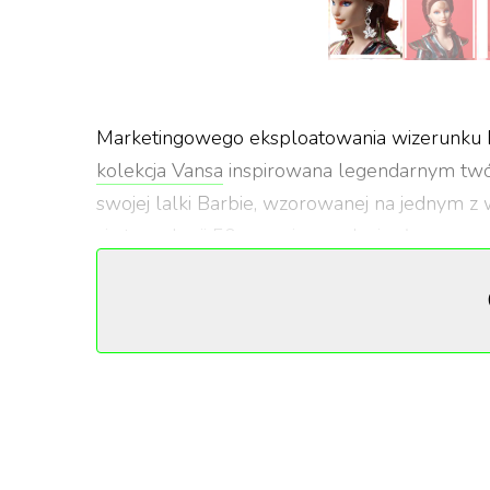
Marketingowego eksploatowania wizerunku Da
kolekcja Vansa
inspirowana legendarnym twór
swojej lalki Barbie, wzorowanej na jednym z
się to z okazji 50. rocznicy wydania słynnego 
Kolekcjonerska "Barbie® David Bowie Doll", jak
zapowiedziana przez Mattel i znalazła się
w s
lalki jeszcze nie można, zapewne taka możliwo
Na kosmiczny, androgyniczny strój Barbie à l
efektowne czerwone kozaki. Do tego zaczesan
kolczyki.