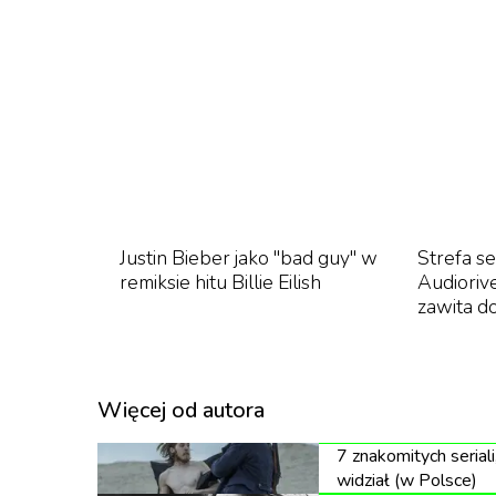
Jak pisze Mattel, ta edycja Barbie ma być ho
wcielenia fascynowały świat. To "uhonorowa
przedefiniował rock and roll".
Do tej pory Barbie była przebierana za takie 
Frida Kahlo.
Album "Space Oddity" Davida Bowiego został 
Odyseja kosmiczna" Stanleya Kubricka.
Justin Bieber jako "bad guy" w
Strefa se
remiksie hitu Billie Eilish
Audioriv
zawita d
Więcej od autora
7 znakomitych seriali
widział (w Polsce)