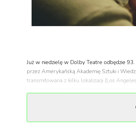
Już w niedzielę w Dolby Teatre odbędzie 93
przez Amerykańską Akademię Sztuki i Wiedzy
transmitowana z kilku lokalizacji (Los Angele
zachowane wszystkie wymogi związane z pan
Steven Soderbergh, Stacey Sher oraz Jesse Co
Z tej okazji przygotowaliśmy dla was zesta
obejrzeć legalnie w sieci. Nie jest to jednak k
krótkometrażowych, warto dodać do niej tytuł