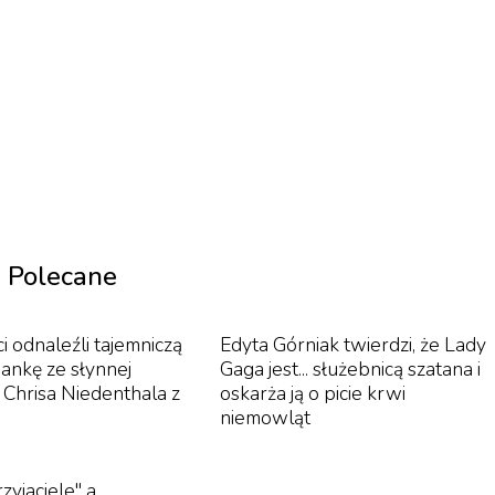
Netflix). Nominacje otrzymały również animacje „Baranek
arzalny Ivan” (HBO GO), a także film familijny „Mulan”
ari") nie jest jeszcze dostępna w internecie.
1
/
18
. Darius Marder, Amazon Prime)
Polecane
 film, Najlepszy scenariusz, Najlepszy aktor
i odnaleźli tajemniczą
Edyta Górniak twierdzi, że Lady
pszy aktor drugoplanowy (Paul Raci), Najlepszy
ankę ze słynnej
Gaga jest... służebnicą szatana i
i Chrisa Niedenthala z
oskarża ją o picie krwi
niemowląt
era „Drugiego oblicza". Jego głównymi bohaterami
rzyjaciele" a