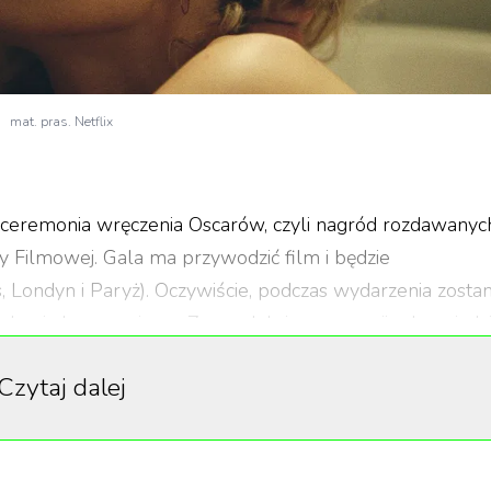
mat. pras. Netflix
. ceremonia wręczenia Oscarów, czyli nagród rozdawanyc
 Filmowej. Gala ma przywodzić film i będzie
s, Londyn i Paryż). Oczywiście, podczas wydarzenia zosta
demią koronawirusa. Za produkcję ceremonii odpowiada
llins.
Czytaj dalej
wienie filmów nominowanych do Oscara, które możecie
ompletna lista. Jeżeli jesteście fanami filmów
y takie jak np. „Piosenka dla Latashy", „Dwóch