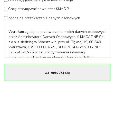
Chcę otrzymywać newsletter KMAG.PL
Zgoda na przetwarzanie danych osobowych
Wyrażam zgodę na przetwarzanie moich danych osobowych
przez Administratora Danych Osobowych K-MAGAZINE Sp.
z o.o. z siedzibą w Warszawie, przy ul. Pięknej 19, 00-549
Warszawa, KRS 0000314521, REGON 141-587-906, NIP
525-243-82-76 w celu otrzymywania informacji
marketingowych w tym wiadomości typu newsletter,
informacji handlowych drogą elektroniczną. Informujemy, że
pozyskane dane osobowe mogą być powierzane dla
Zarejestruj się
realizacji powyższego celu do innych podmiotów
współpracujących z Administratorem Danych. Podane dane
będą przetwarzane zgodnie z Art. 6 pkt 1a z Rozporządzenia
Parlamentu Europejskiego i Rady (UE) 2016/679 z dnia 27
kwietnia 2016 r. w sprawie ochrony osób fizycznych w
związku z przetwarzaniem danych osobowych i w sprawie
swobodnego przepływu takich danych oraz uchylenia
dyrektywy 95/46/WE. Dane gromadzone są na podstawie
niniejszej zgody i nie będą poddawane profilowaniu.