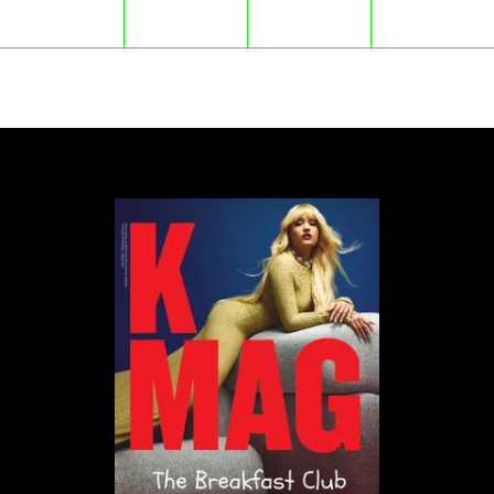
Troje na Dużej Scenie na Pol'and'Rock Festival.
Nigdy nie przepadałam za muzycznym klimatem tej
kapeli i czułam, że moi odbiorcy mogą się zdziwić tą
decyzją o wspólnym wykonaniu. Zrobiłam to dla
siebie, dla przeżycia bycia na Dużej Scenie na
Pol'and'Rock Festival i jako docenienie zaciekłej
walki Michała Wiśniewskiego w konkursie na
Złotego Bączka, w którym również startowałam.
Michał wygrał i mnie zaprosił, co było bardzo miłe.
Pozdrawiam go serdecznie.
W swoich piosenkach śpiewasz o buncie, ale też
o tym, że widzisz presję otoczenia, by być jakaś
(Co się teraz nosi? Gdzie się dzisiaj chodzi? O
czym mówić mam, gdy będę tam?). Skąd wiesz, że
to, co robisz, jest „tobą”, a nie projekcją cudzych