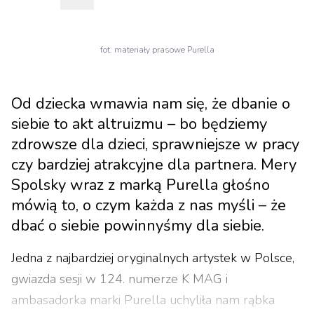
fot. materiały prasowe Purella
Od dziecka wmawia nam się, że dbanie o
siebie to akt altruizmu – bo będziemy
zdrowsze dla dzieci, sprawniejsze w pracy
czy bardziej atrakcyjne dla partnera. Mery
Spolsky wraz z marką Purella głośno
mówią to, o czym każda z nas myśli – że
dbać o siebie powinnyśmy dla siebie.
Jedna z najbardziej oryginalnych artystek w Polsce,
gwiazda sesji w 124. numerze K MAG i
ambasadorka marki Purella uchyliła nam rąbka