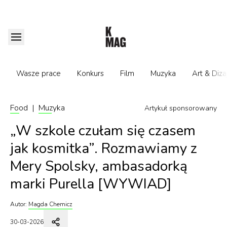
Wasze prace
Konkurs
Film
Muzyka
Art & Diza
Food
|
Muzyka
Artykuł sponsorowany
„W szkole czułam się czasem
jak kosmitka”. Rozmawiamy z
Mery Spolsky, ambasadorką
marki Purella [WYWIAD]
Autor:
Magda Chemicz
30-03-2026