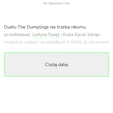
fot. Sebastian Ćwik
Duetu The Dumplings nie trzeba nikomu
przedstawiać.
Justyna Święs
i Kuba Karaś (oboje
mogliście widzieć na okładkach K MAG-a) szturmem
wzięli rodzimą branżę muzyczną. Tysiące ludzi
pokochały charakterystyczny głos Justyny, którego
Czytaj dalej
brzmienie dodatkowo potęgowała świetna
produkcja duetu. Utwory takie jak „Nie gotujemy”
czy nowszy „Raj” chyba każdemu zdarza się nucić. I
choć niedawno oboje postanowili
poeksperymentować solo z gatunkami, na chwilę
wracają w duecie, by zaprezentować świetny cover
słynnego utworu Maanam „Kocham cię, kochanie