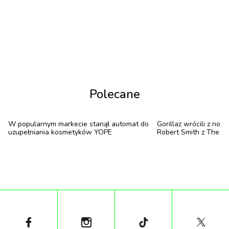
moje”. Wszystko jest tutaj na swoim miejscu –
pielęgnacja historii rodzimej muzyki, jeden z
najbardziej naturalnych i oryginalnych duetów w
Polsce oraz… kampania #Jabłonki. To projekt
zainicjowany przez Fundację State of Poland,
którego zamiarem na najbliższe lata jest
Polecane
wzmacnianie wizerunku Polski za pomocą
tytułowych jabłek.
W popularnym markecie stanął automat do
Gorillaz wrócili z no
uzupełniania kosmetyków YOPE
Robert Smith z The Cu
O co właściwie chodzi?
Wciąż zdaje się tkwić w nas nieodparta chęć
oglądania się na zagranicę. Z jednej strony wiadomo,
że projekty z Zachodu są imponujące, lecz zdarza
nam się popadać w skrajność i zapominać o