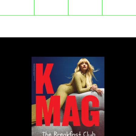
docenianiu tego, co mamy na własnym podwórku. A
jest się czym chwalić. Kampania #Jabłonki będzie
wykorzystywać polskie jabłko jako nośnik informacji
o naszych najlepszych cechach: naturalności,
przedsiębiorczości, wyjątkowym klimacie. Jabłonki to
czas letnich swawoli, spotkań, zabaw, smakowania
jabłkowych specjałów – od momentu, gdy kwitną
jabłoniowe sady, aż do ciepłych wrześniowych dni,
kiedy polskie jabłka są najsmaczniejsze. Czy można
było wyobrazić sobie lepszy moment na
zainicjowanie podobnej akcji?
Coverowi Maanam w wykonaniu The Dumplings
towarzyszy również klimatyczne wideo. Obejrzyjcie: