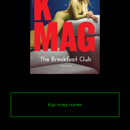
prowadzącą na pozostałe poziomy willi, a także
przestronny salon. Drugi okrąg to zielona oaza z
mikroklimatem, idealna do uprawy roślin. W
trzecim okręgu znajduje się basen, wkomponowany
w naturalną szczelinę skalną.
Podziemne spa
Jednym z najbardziej unikalnych elementów willi
jest podziemne spa, które połączone jest z wodną
oazą. To miejsce jest nie tylko relaksujące, ale także
stanowi wyjątkowe doświadczenie, pozwalające na
Kup nowy numer
oderwanie się od gorącego klimatu pustyni. Wodna
oaza jest dostępna za pomocą specjalnego
„teleportu", który przenosi użytkowników do