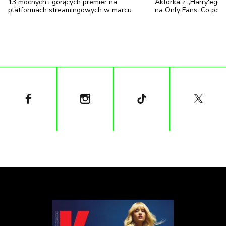
13 mocnych i gorących premier na
Aktorka z „Harry'ego 
platformach streamingowych w marcu
na Only Fans. Co poka
Architektura kontrastu i funkcjonalność
Willa składa się z trzech „okręgów”, z których każdy
ma swoje własne przeznaczenie. Pierwszy okrąg to
strefa wejścia, z monumentalnymi wrotami i windą,