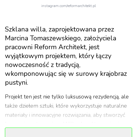
instagram.com/reformarchitekt.pl
Szklana willa, zaprojektowana przez
Marcina Tomaszewskiego, założyciela
pracowni Reform Architekt, jest
wyjątkowym projektem, który łączy
nowoczesność z tradycją,
wkomponowując się w surowy krajobraz
pustyni.
Projekt ten jest nie tylko luksusową rezydencją, ale
także dziełem sztuki, które wykorzystuje naturalne
materiały i innowacyjne rozwiązania, aby stworzyć
harmonię z otoczeniem. Willa charakteryzuje się
dwoma prostopadłościanami ze szkła, które