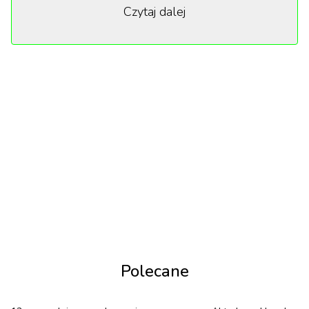
Czytaj dalej
kontrastują z naturalnymi skałami pustyni, tworząc
unikalny efekt wizualny.
Polecane