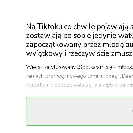
Na Tiktoku co chwile pojawiają s
zostawiają po sobie jedynie wąt
zapoczątkowany przez młodą auto
wyjątkowy i rzeczywiście zmusza 
Wiersz zatytułowany „Spotkałam się z młodsz
ramach promocji nowego tomiku poezji „Deep 
Autorka nie spodziewała się, jaki wpływ jej w
Wiersz opowiada krótką historię, w której g
różnice w swoim zachowaniu i świeże rany, kt
jednak zostały takie same. Takie jak na przy
jest krótki, ale uroczy w swojej prostocie. Je