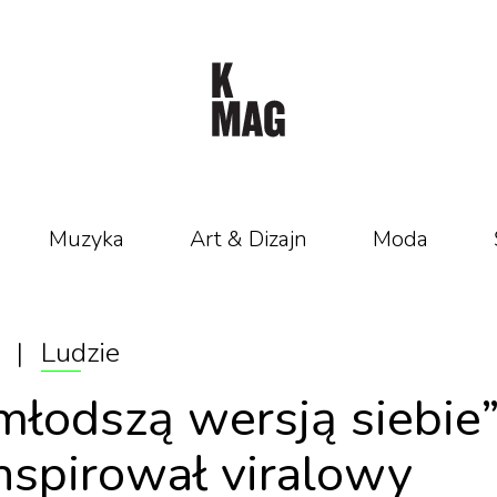
Muzyka
Art & Dizajn
Moda
|
Ludzie
młodszą wersją siebie”
nspirował viralowy