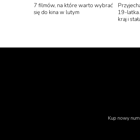
7 filmów, na które warto wybrać
Przyjech
się do kina w lutym
19-latka
kraj i st
Kup nowy num