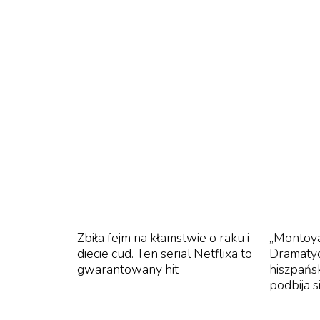
społecznościowe zalały tysiące reinterpretacji
Zbiła fejm na kłamstwie o raku i
„Montoya
diecie cud. Ten serial Netflixa to
Dramatyc
gwarantowany hit
hiszpańs
podbija 