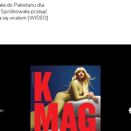
ała do Pakistanu dla
. Spróbowała przejąć
ała się viralem [WIDEO]
er