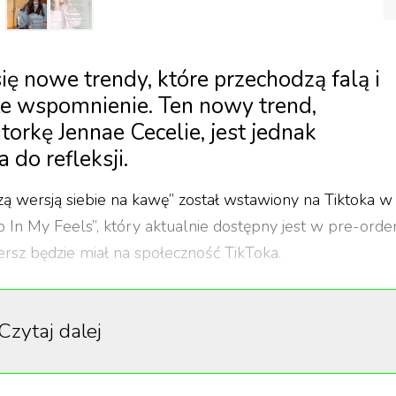
ię nowe trendy, które przechodzą falą i
łe wspomnienie. Ten nowy trend,
rkę Jennae Cecelie, jest jednak
do refleksji.
ą wersją siebie na kawę” został wstawiony na Tiktoka w
In My Feels”, który aktualnie dostępny jest w pre-order
iersz będzie miał na społeczność TikToka.
łówna bohaterka spotyka młodszą wersję siebie. Zauważa
óre obecnie są bliznami. Czas minął, ale pewne rzeczy
Czytaj dalej
kład przyjemność z zapachu świeżo parzonej kawy. Wiersz
go przystępna forma sprawiła, że stał się viralem, a media