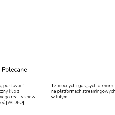
.
Polecane
, por favor!”
12 mocnych i gorących premier
zny klip z
na platformach streamingowyc
kiego reality show
w lutym
sieć [WIDEO]