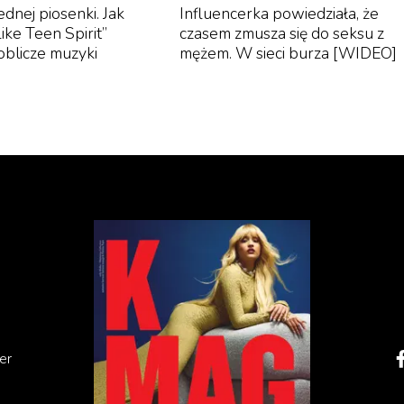
jednej piosenki. Jak
Influencerka powiedziała, że
ike Teen Spirit”
czasem zmusza się do seksu z
oblicze muzyki
mężem. W sieci burza [WIDEO]
Hover to play
er