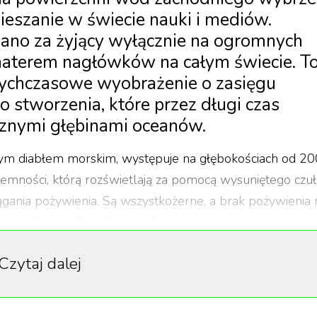
eszanie w świecie nauki i mediów.
ano za żyjący wyłącznie na ogromnych
ohaterem nagłówków na całym świecie. T
tychczasowe wyobrażenie o zasięgu
 stworzenia, które przez długi czas
cznymi głębinami oceanów.
nym diabłem morskim, występuje na głębokościach od 20
iemności, którą rozświetlają za pomocą wysuniętego czu
ągania pożywienia. Są wszystkożerne, a brak pożywienia 
ami, ostrymi zębami i nieposkromionym apetytem.
uże rozmiary, w rzeczywistości są to niewielkie ryby.
Czytaj dalej
i, a samce – 28 cm, przy czym samice bywają jeszcze
olować ryby większe od siebie. Znany jest przypadek 6,5
ziono rybę prawie cztery razy dłuższą. Gatunek ten