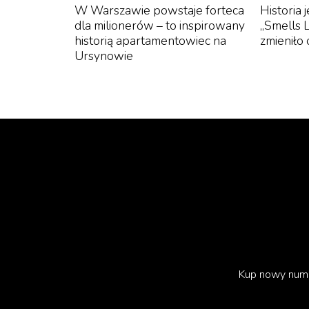
W Warszawie powstaje forteca
Historia 
dla milionerów – to inspirowany
„Smells L
historią apartamentowiec na
zmieniło 
Ursynowie
Kup nowy num