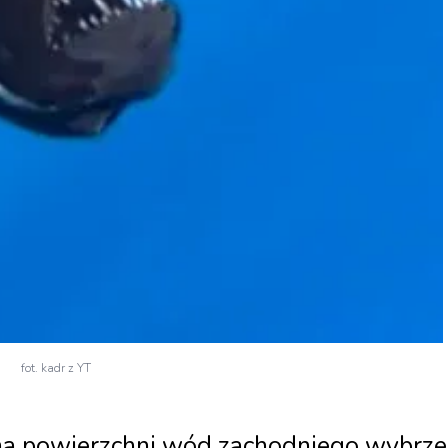
fot. kadr z YT
 na powierzchni wód zachodniego wybrz