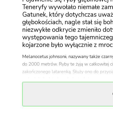
Teneryfy wywołało niemałe zami
Gatunek, który dotychczas uważ
głębokościach, nagle stał się b
niezwykłe odkrycie zmieniło do
występowania tego tajemniczego
kojarzone było wyłącznie z mro
Melanocetus johnsonii, nazywany także czar
do 2000 metrów. Ryby te żyją w całkowitej c
zakończonego latarenką. Służy ono do przyci
tych głębokościach nadrabiają dużymi paszcz
Choć ich groteskowy wygląd może sugerować d
Samice osiągają maksymalnie 13,5 cm długośc
mniejsze, mając zaledwie 3 cm. Zdolne są up
centymetrowej samicy, w której żołądku znale