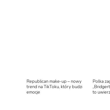
zamieszkuje morza tropikalne i subtropikalne
TikTok
Republican make-up – nowy
Polka zag
trend na TikToku, który budzi
„Bridger
emocje
to uwier