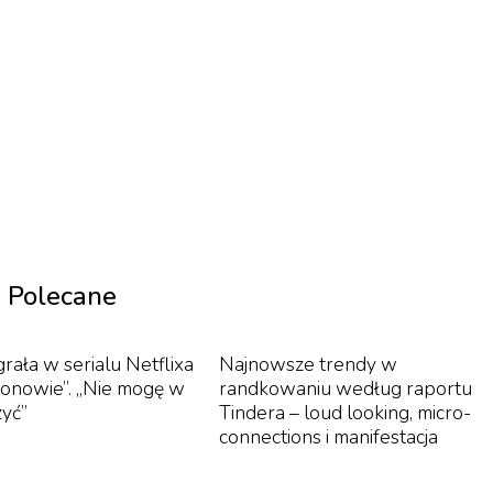
 na całym świecie.
Polecane
rała w serialu Netflixa
Najnowsze trendy w
tonowie”. „Nie mogę w
randkowaniu według raportu
zyć”
Tindera – loud looking, micro-
connections i manifestacja