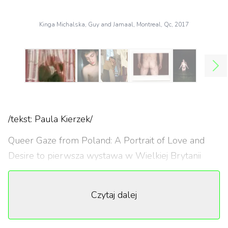
Kinga Michalska, Guy and Jamaal, Montreal, Qc, 2017
/tekst: Paula Kierzek/
Queer Gaze from Poland: A Portrait of Love and
Desire to pierwsza wystawa w Wielkiej Brytanii
poświęcona polskiej fotografii młodych artystów
LGBTQ+. Odbywa się w Bermondsey Project Space
Czytaj dalej
w Londynie w dniach 22-26 maja 2018 roku. Zdjęcia
poruszają tematykę erotyki i seksualności.