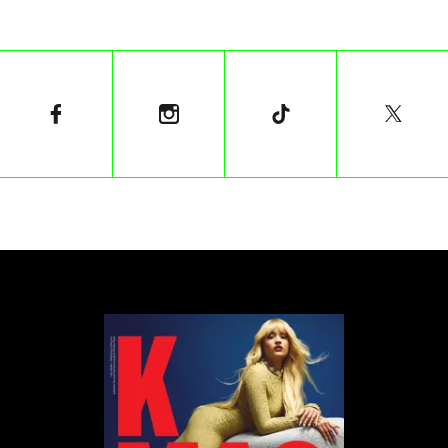
własny pogląd na seksualność i sposób jej
odkrywania. Ukazane w stylu dokumentalnym
opowiadają historie o międzyludzkich relacjach.
Widać też głęboką i intymną więź pomiędzy
autorami zdjęć a modelami, uchwyconymi w
najróżniejszych nastrojach.