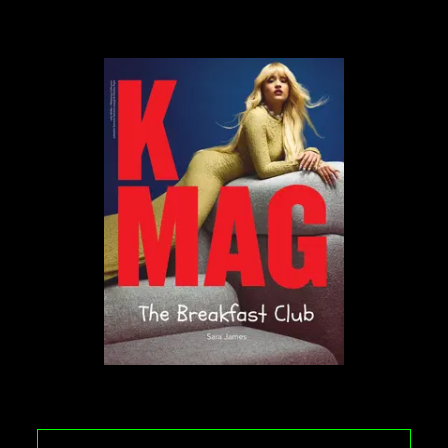
W tle, co chwilę rozbrzmiewała ta sama melodia –
jeśli nie w szkole, to z ust przewodniczki. Była to
pieśń „Friendly Father", hymn pochwalny na cześć
Kim Jong Una. Ta obsesyjna, wszechobecna
propaganda wywoływała ciarki na plecach.
Przerażający był również występ w szkole dla dzieci
uzdolnionych, które tańczyły właśnie do
wspomnianego hymnu.