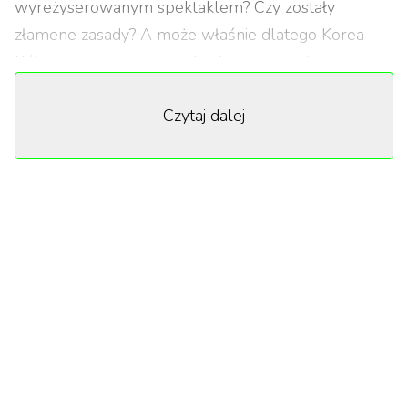
wyreżyserowanym spektaklem? Czy zostały
złamene zasady? A może właśnie dlatego Korea
Północna ponownie zamknęła granice – tym razem
szybciej, niż się spodziewano?
Czytaj dalej
Iluzja szczęścia
W swoim filmie influencer Ojwojtek wielokrotnie
podkreślał, że czuł się, jakby trafił do filmu „Truman
Show". Pokazał rzeczywistość, która miała wyglądać
perfekcyjnie dla turystów, ale właśnie ta
wymuszona doskonałość zaczęła budzić w nim coraz
więcej wątpliwości. Wszystko wydawało się
starannie wyreżyserowane – każde miejsce, każda
osoba, każdy najmniejszy szczegół miał swoje ukryte
znaczenie.