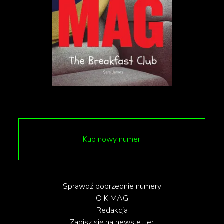
Kup nowy numer
Sprawdź poprzednie numery
O K MAG
Redakcja
fot. Dominika Orz (
@dominika.orz
)
Zapisz się na newsletter