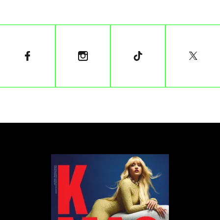
społecznościowych. Oprócz Kępki swoje kolekcje
zaprezentowali wspomniana Martyna Konieczny
oraz
Tomasz Armada
, którego niedawno wyróżnili
dziennikarze amerykańskiego „Vogue’a”. Goście
przybyli na prezentacje oglądali ją na kocach, wśród
roślin i w otoczeniu zagrody z kurami oraz końmi.