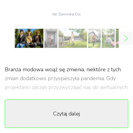
fot. Dominika Orz
Branża modowa wciąż się zmienia, niektóre z tych
zmian dodatkowo przyspieszyła pandemia. Gdy
projektanci zaczęli przyzwyczajać nas do wirtualnych
pokazów, w formie gier czy prezentacji 3D, młodzi
polscy projektanci wciąż stawiają na rzeczywiste
Czytaj dalej
wrażenia.
Jakub Kępka
, absolwent MSKPiU w
Warszawie, wraz z Martyną Konieczny, autorką
marki
No przesada
i współpracownicą
Tomasza