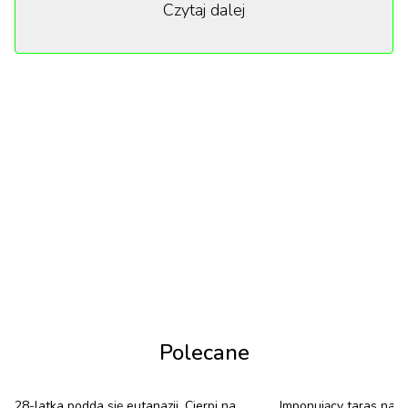
Czytaj dalej
Cannes. Opowiada historię Hirayamy – ubogiego
mieszkańca Tokio, który zajmuje się czyszczeniem
miejskich toalet. Hirayama odnajduje piękno w
rutynowych czynnościach, które traktuje jak osobiste
ceremonie. Te drobne rytuały sprawiają mu
ogromną radość i spokój, nadając codzienności
odrobinę magii.
Komorebi w sztuce
Komorebi to jednak nie tylko określenia zjawiska czy
pewnego rodzaju filozofii, wedle której można żyć.
Polecane
Jest to również styl w malarstwie, który w Polsce
jest niezwykle rzadki. Przy okazji premiery „Perfect
28-latka podda się eutanazji. Cierpi na
Imponujący taras na s