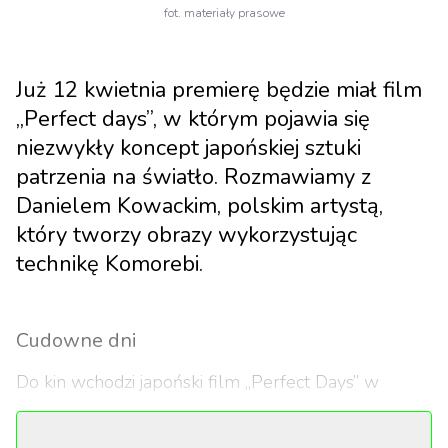
fot. materiały prasowe
Już 12 kwietnia premierę będzie miał film
„Perfect days”, w którym pojawia się
niezwykły koncept japońskiej sztuki
patrzenia na światło. Rozmawiamy z
Danielem Kowackim, polskim artystą,
który tworzy obrazy wykorzystując
technikę Komorebi.
Cudowne dni
Do kin wchodzi japoński film „Perfect Days” w
reżyserii Wima Wendersa, z udziałem Kōji Yakusho,
uhonorowanym za swoją rolę na festiwalu w