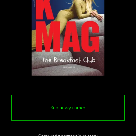
uwagi. Teraz często się zatrzymuję nie po to,
żeby je namalować, ale po to, żeby na nie
patrzeć. To jest bardzo uspokajające, kiedy
tańczą
”
mówi Daniel Kowacki.
Komorebi jest w Polsce rzadko podejmowane przez
twórców, podobnie jak nie jest znane samo
określenie. Kowacki jest jednym z niewielu artystów,
którzy tworzą pracę w tym stylu. Co ciekawe,
początkowo nie wiedział, że tak jest.
Kup nowy numer
„Zacząłem malować światła, które tańczyły na
przeciwległej ścianie bloku. Jak to narysowałem,