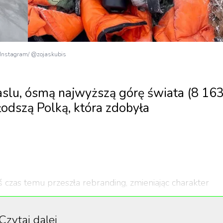
. Instagram/ @zojaskubis
aslu, ósmą najwyższą górę świata (8 16
łodszą Polką, która zdobyła
iś czas temu przeszła rebranding, zmieniając charakter
. W tym roku mielismy już okazje towarzyszyć jej w serii
cji influencerka ogłosiła:
Czytaj dalej