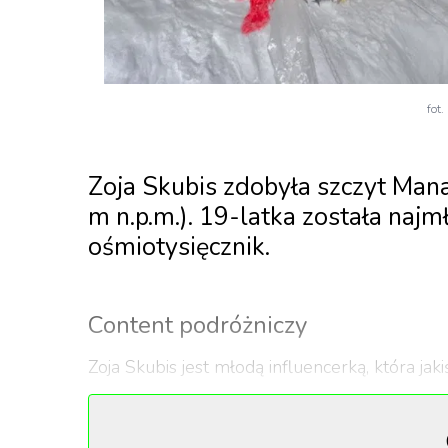
fot
Zoja Skubis zdobyła szczyt Man
m n.p.m.). 19-latka została najm
ośmiotysięcznik.
Content podróżniczy
Zoja Skubis jest młodą influencerką, która jak
swojego contentu na podróżniczy i lifestylowy
„Dookoła świata na rolkach”. Na początku waka