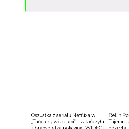
„Rzuciłam studia, żeby w ciągu najbli
rolkach.”
TikTok
Oszustka z serialu Netflixa w
Rekin Po
„Tańcu z gwiazdami” – zatańczyła
Tajemnic
z bransoletką policyjną [WIDEO]
odkryta