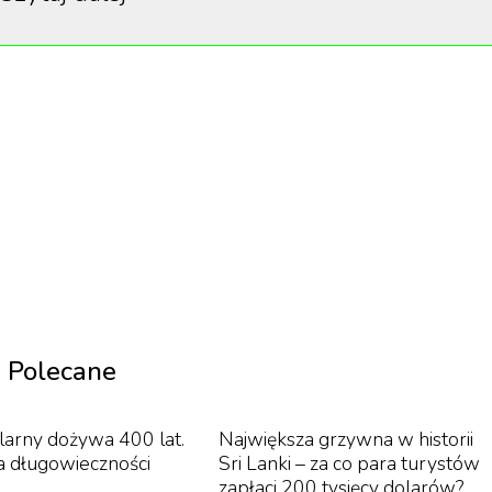
ższych dwóch miesięcy objechać cały świat na
Polecane
larny dożywa 400 lat.
Największa grzywna w historii
a długowieczności
Sri Lanki – za co para turystów
zapłaci 200 tysięcy dolarów?