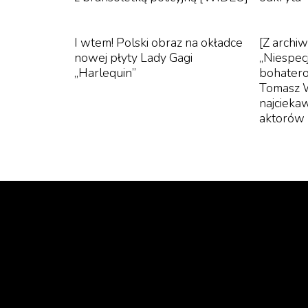
I wtem! Polski obraz na okładce
[Z arch
nowej płyty Lady Gagi
„Niespecj
„Harlequin”
bohatero
Tomasz W
najcieka
aktorów