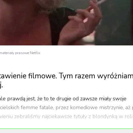
 materiały prasowe Netflix
stawienie filmowe. Tym razem wyróżnia
.
 ale prawdą jest, że to te drugie od zawsze miały swoje
icielskich femme fatale, przez komediowe mistrzynie, aż
ieniu zebraliśmy najciekawsze tytuły z blondynką w roli
erspoon.