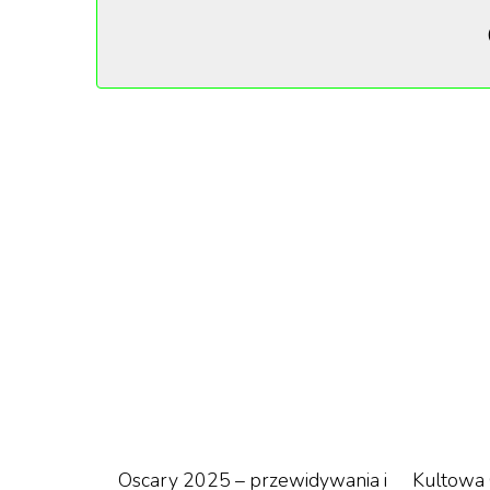
Brunetki – jesteście następne!
Nasze propozycje zebrała i opisała – Julia Gór
„Blon
Film bije rekordy popularności na Net
Pomimo oznaczenia 17+, wywołał obu
„seksistowskie" treści. W nas wciąż r
Oscary 2025 – przewidywania i
Kultowa 