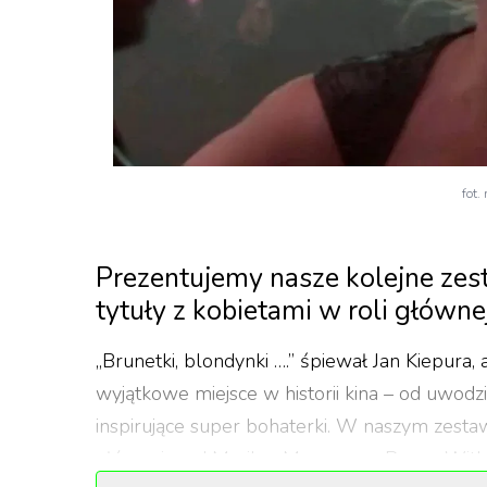
fot.
Prezentujemy nasze kolejne ze
tytuły z kobietami w roli głównej
„Brunetki, blondynki ….” śpiewał Jan Kiepura,
wyjątkowe miejsce w historii kina – od uwodz
inspirujące super bohaterki. W naszym zestaw
głównej – od Marilyn Monroe po Reese With