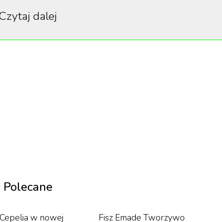
Czytaj dalej
al.
1
/
10
dynka" - Netflix
flixie, ale fala krytyki jest równie ogromna.
rzenie ze względu na drastyczne, „okrutne" i
ezonuje.
Polecane
Cepelia w nowej
Fisz Emade Tworzywo