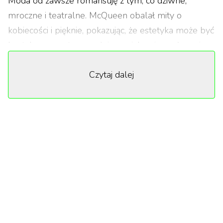
Moda od zawsze romansuję z tym, co dziwne,
mroczne i teatralne. McQueen obalał mity o
kobiecości i pięknie, pokazując, że estetyka może być
brutalna, nawet przerażająca – jak w jego słynnej
kolekcji Highland Rape, w której modelki wyglądały
Czytaj dalej
jak po bitwie, a jednocześnie emanowały siłą. To
była nie tylko prowokacja, ale komentarz do
przemocy wobec tożsamości i historii. Rei Kawakubo
z kolei zdekonstruowała pojęcie „ładnego” i
udowodniła, że ubranie może być brudne, pocięte,
nieforemne, a mimo to fascynujące. Jej moda nie
upiększa, tylko stawia pytania.
Właśnie dlatego cytowanie mody na Halloween ma
sens. McQueen, Galliano, Westwood i Kawakubo od
dawna robią to, o czym Halloween może tylko