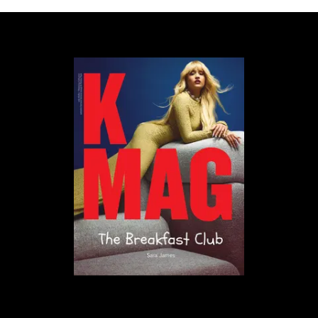
Więc jeśli już się przebierać, to nie za coś, tylko w
coś, co coś znaczy. W coś, co mówi o naszych
lękach, pragnieniach i o tym, że piękno potrafi być
okrutne. Halloween to tylko pretekst, żeby
przypomnieć sobie, że moda od dawna jest jednym
wielkim aktem transformacji.
tekst: Patrycja Pyza
1
/
5