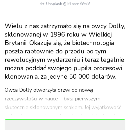
fot. Unsplash @ Mladen Šćekić
Wielu z nas zatrzymało się na owcy Dolly,
sklonowanej w 1996 roku w Wielkiej
Brytanii. Okazuje się, że biotechnologia
poszła raptownie do przodu po tym
rewolucyjnym wydarzeniu i teraz legalnie
można poddać swojego pupila procesowi
klonowania, za jedyne 50 000 dolarów.
Owca Dolly otworzyła drzwi do nowej
rzeczywistości w nauce – była pierwszym
skutecznie sklonowanym ssakiem. Jej wyjątkowość
polegała na tym, że pochodziła z komórki dorosłego
zwierzęcia, co udowodniło możliwość "resetowania"