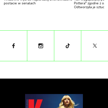
postacie w serialach
Pottera" zgodne z opis
Odtworzyła je sztuczn
Sinogene i ViaGen łączy podobna filozofia działania.
Ich strony internetowe wskazują na wspólny cel –
wsparcie właścicieli po stracie ukochanych zwierząt.
Firmy te rozumieją wyjątkową więź łączącą
człowieka ze zwierzęciem oraz emocjonalne
konsekwencje nagłej straty.
„
Sinogene to wiodąca firma zajmująca się
klonowaniem zwierząt domowych i
zdajemy sobie sprawę z nierozerwalnej
więzi między zwierzęciem a jego
właścicielem. Niestety, ta więź może zostać
przerwana z powodu utraty ukochanego