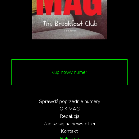
Przypominamy, że od Waszych głosów zależy, komu
wręczymy nagrodę Moskita w kategorii AKTYWIZM.
GŁOSUJCIE TUTAJ
Kup nowy numer
Sprawdź poprzednie numery
O K MAG
Redakcja
Zapisz się na newsletter
Kontakt
Reklama