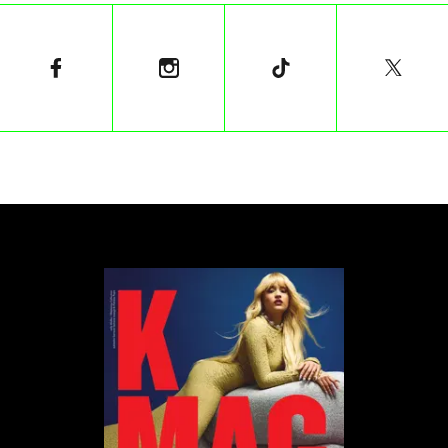
wspólnym debiutanckim albumem „Anemoia”.
Zuta
Duet Zuta Lipowicz i Maks Mikulski. Ich kariera
nabrała tempa po zeszłorocznym debiucie na scenie
NEXT FEST. Sukcesywnie zdobywają serca
słuchaczy, wydając kolejne utwory, a ich
różnorodność sprawia, że Zuty nie da się
zaszufladkować. Połączenie tanecznych beatów,
ejtisowych synthów i energetyzujących gitar oraz
sceniczna energia przejmują kontrolę nad publiką i
wyzwalają nieskrępowane ruchy bioder. Niedawno
zadebiutowali EP-ką „Wszystko ja. Wszystko my”.