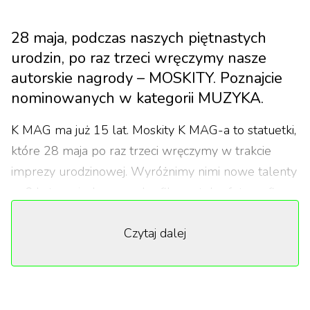
28 maja, podczas naszych piętnastych
urodzin, po raz trzeci wręczymy nasze
autorskie nagrody – MOSKITY. Poznajcie
nominowanych w kategorii MUZYKA.
K MAG ma już 15 lat. Moskity K MAG-a to statuetki,
które 28 maja po raz trzeci wręczymy w trakcie
imprezy urodzinowej. Wyróżnimy nimi nowe talenty
w 6 kategoriach – muzyka, film, sztuka, fotografia,
moda i aktywizm.
Czytaj dalej
Dzisiaj prezentujemy Wam nominowanych w
kategorii MUZYKA:
hage-o