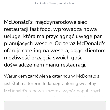
fot. kadr z filmu „ Pulp Fiction”
McDonald's, międzynarodowa sieć
restauracji fast food, wprowadza nową
usługę, która ma przyciągnąć uwagę par
planujących wesele. Od teraz McDonald's
oferuje catering na wesela, dając klientom
możliwość przyjęcia swoich gości
doświadczeniem manu restauracji.
Warunkiem zamówienia cateringu w McDonald's
jest ślub na terenie Indonezji. Catering weselny
McDonald's zapewnia szeroki wybór popularnych
dań, w tym hamburgery, frytki, sałatki i wiele innych.
Menu jest elastyczne i można je dostosować do