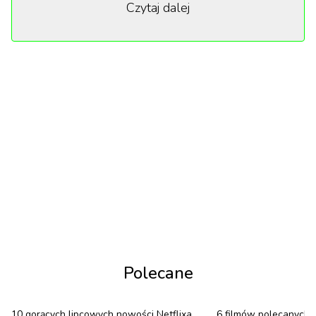
Czytaj dalej
indywidualnych preferencji i potrzeb pary młodej
oraz gości. Za niecały 1000 zł można otrzymać 100
burgerów z kurczaka i 100 czteropaków nuggetsów
dla swoich gości.
McDonald's poinformował, weselne pakiety można
zmieniać, o ile zamówionych zostanie co najmniej
200 pozycji. Przy wyborze cateringu McDonald's,
para młoda otrzymuje profesjonalne wsparcie ze
strony zespołu, który zajmie się przygotowaniem i
dostarczeniem posiłków na uroczystość weselną.
Możliwe jest także ustawienie stoisk Mc Donald's,
przy których goście weselni sami dobierać będą
Polecane
potrawy.
10 gorących lipcowych nowości Netflixa
6 filmów polecanych 