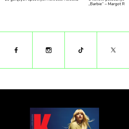
„Barbie” – Margot Ro